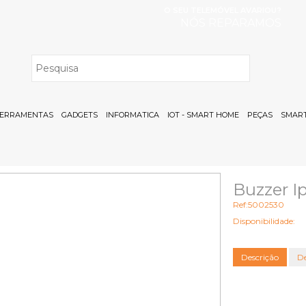
O SEU TELEMÓVEL AVARIOU?
NÓS REPARAMOS
H
ERRAMENTAS
GADGETS
INFORMATICA
IOT - SMART HOME
PEÇAS
SMART
Buzzer I
Ref:5002530
Disponibilidade:
Descrição
De