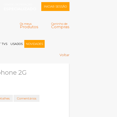
CENTRO REPARAÇÃO
INICIAR SESSÃO
ESPECIALIZADO
Os meus
Carrinho de
Produtos
Compras
Memorizar
Perdeu a senha?
Registar |
 TVS
USADOS
NOVIDADES
Voltar
phone 2G
talhes
Comentários