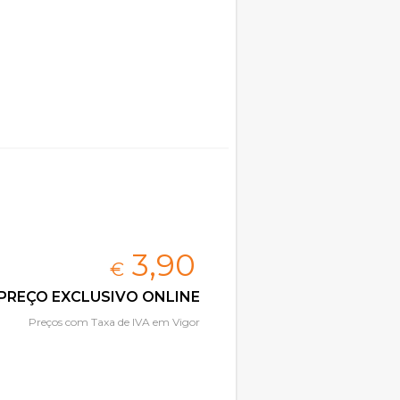
3,
90
€
PREÇO EXCLUSIVO ONLINE
Preços com Taxa de IVA em Vigor