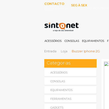
CONTACTO
SEG À SEX
253 097 000
10:00H-13:00H E 15:00-19:00
(Chamada para rede fixa
nacional)
ACESSÓRIOS
CONSOLAS
EQUIPAMENTOS
F
Entrada
Loja
Buzzer Iphone 2G
Categorias
ACESSÓRIOS
CONSOLAS
EQUIPAMENTOS
FERRAMENTAS
GADGETS