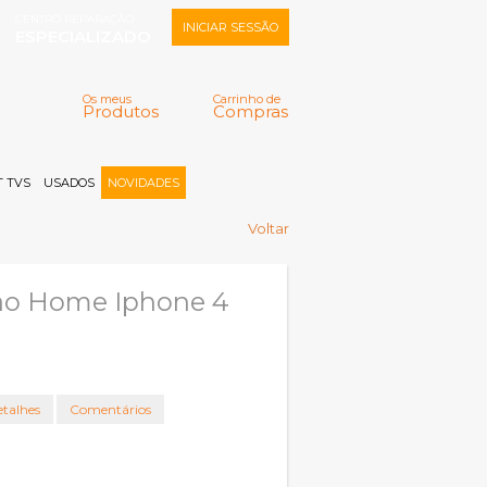
CENTRO REPARAÇÃO
INICIAR SESSÃO
ESPECIALIZADO
Os meus
Carrinho de
Produtos
Compras
Memorizar
Perdeu a senha?
Registar |
 TVS
USADOS
NOVIDADES
Voltar
ão Home Iphone 4
talhes
Comentários