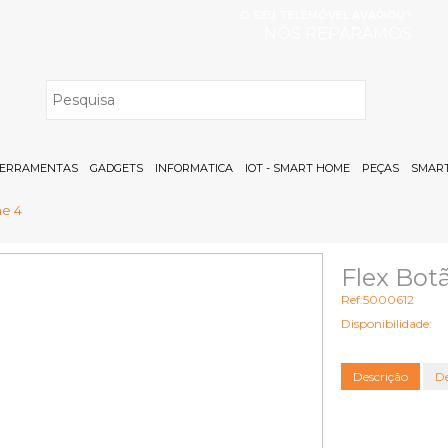
O SEU TELEMÓVEL AVARIOU?
NÓS REPARAMOS
H
ERRAMENTAS
GADGETS
INFORMATICA
IOT - SMART HOME
PEÇAS
SMART
ne 4
Flex Bot
Ref:5000612
Disponibilidade:
Descrição
De