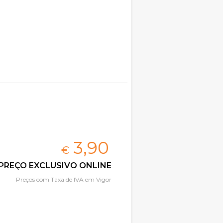
3,
90
€
PREÇO EXCLUSIVO ONLINE
Preços com Taxa de IVA em Vigor