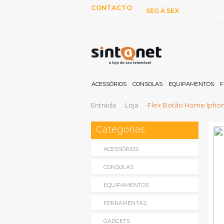
CONTACTO
SEG À SEX
253 097 000
10:00H-13:00H E 15:00-19:00
(Chamada para rede fixa
nacional)
ACESSÓRIOS
CONSOLAS
EQUIPAMENTOS
F
Entrada
Loja
Flex Botão Home Ipho
Categorias
ACESSÓRIOS
CONSOLAS
EQUIPAMENTOS
FERRAMENTAS
GADGETS