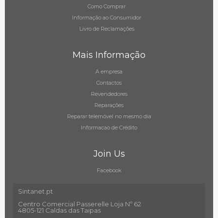
Como Comprar
Informação ao Consumidor
Livro de Reclamações
Mais Informação
A empresa
Contactos
Revendedores
Reparações
Reparar telemóvel no mesmo dia
Informacao de Crédito
Join Us
Facebook
Sintanet.pt
Centro Comercial Passerelle Loja Nº 62
4805-121 Caldas das Taipas