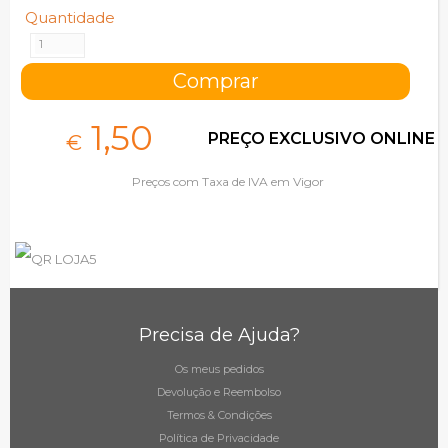
Quantidade
1,
50
PREÇO EXCLUSIVO ONLINE
€
Preços com Taxa de IVA em Vigor
Precisa de Ajuda?
Os meus pedidos
Devolução e Reembolso
Termos & Condições
Política de Privacidade