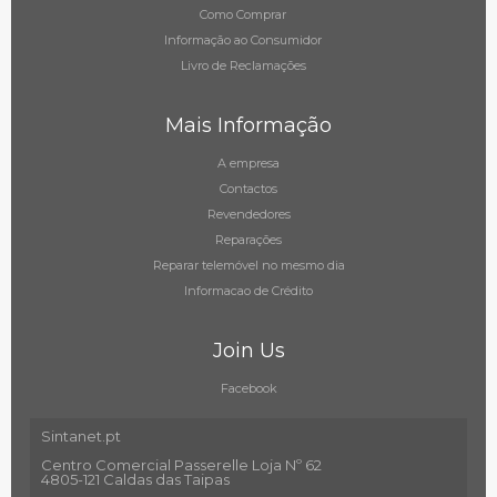
Como Comprar
Informação ao Consumidor
Livro de Reclamações
Mais Informação
A empresa
Contactos
Revendedores
Reparações
Reparar telemóvel no mesmo dia
Informacao de Crédito
Join Us
Facebook
Sintanet.pt
Centro Comercial Passerelle Loja Nº 62
4805-121 Caldas das Taipas