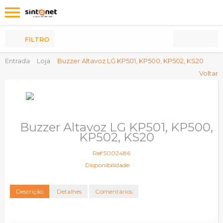
Os
meus
Produtos
FILTRO
Entrada
Loja
Buzzer Altavoz LG KP501, KP500, KP502, KS20
Voltar
Buzzer Altavoz LG KP501, KP500,
KP502, KS20
Ref:5002486
Disponibilidade:
Descrição
Detalhes
Comentários