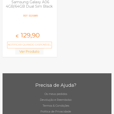
Samsung Galaxy A06
4GB/64GB Dual Sim Black
REF: 5026889
129,
90
€
NOTIFICAR QUANDO DISPONÍVEL
Ver Produto
Precisa de Ajuda?
Os meus pedidos
Devolução e Reembolso
Termos & Condições
Política de Privacidade