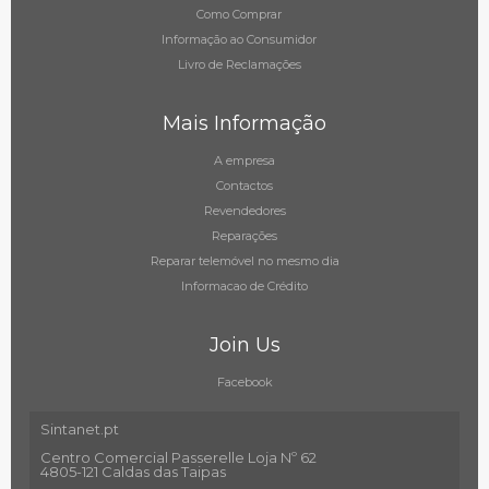
Como Comprar
Informação ao Consumidor
Livro de Reclamações
Mais Informação
A empresa
Contactos
Revendedores
Reparações
Reparar telemóvel no mesmo dia
Informacao de Crédito
Join Us
Facebook
Sintanet.pt
Centro Comercial Passerelle Loja Nº 62
4805-121 Caldas das Taipas