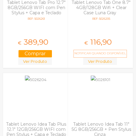
Tablet Lenovo Tab Pro 12.7"
Tablet Lenovo Tab One 8.7"
8GB/256GB WIFI com Pen
4GB/128GB Wifi + Clear
Stylus + Capa e Teclado
Case Luna Gray
Cinza
REF: 5026261
REF: 5026205
389,
90
116,
90
€
€
NOTIFICAR QUANDO DISPONÍVEL
Ver Produto
Ver Produto
Tablet Lenovo Idea Tab Plus
Tablet Lenovo Idea Tab 11"
12.1" 12GB/256GB WIFI com
5G 8GB/256GB + Pen Stylus
Pen Stylus + Capa e Teclado
Cinza