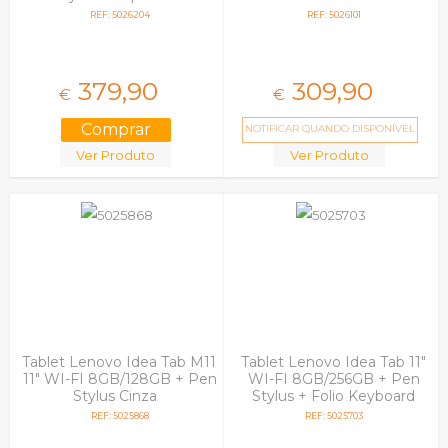
Cinza
REF: 5026204
REF: 5026101
379,
90
309,
90
€
€
NOTIFICAR QUANDO DISPONÍVEL
Ver Produto
Ver Produto
Tablet Lenovo Idea Tab M11
Tablet Lenovo Idea Tab 11"
11" WI-FI 8GB/128GB + Pen
WI-FI 8GB/256GB + Pen
Stylus Cinza
Stylus + Folio Keyboard
Cinza
REF: 5025868
REF: 5025703