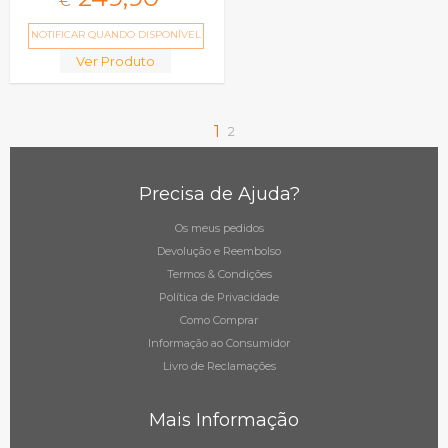
€
NOTIFICAR QUANDO DISPONÍVEL
Ver Produto
1
2
Precisa de Ajuda?
Os meus pedidos
Devolução e Reembolso
Termos & Condições
Política de Privacidade
Como Comprar
Informação ao Consumidor
Livro de Reclamações
Mais Informação