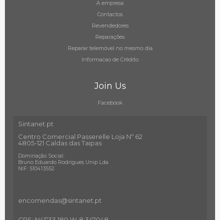
A empresa
Contactos
Revendedores
Reparações
Reparar telemóvel no mesmo dia
Informacao de Crédito
Join Us
Facebook
Sintanet.pt
Centro Comercial Passerelle Loja Nº 62
4805-121 Caldas das Taipas
Dominação Social:
Bruno Eduardo Rodrigues Unip Lda
NIF: 510413552
encomendas@sintanet
.pt
GPS: N41º33.180 W-8.347048