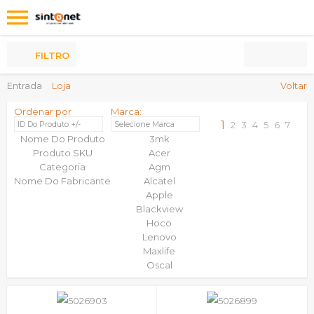
Os
meus
Produtos
FILTRO
Entrada
Loja
Voltar
Ordenar por
Marca:
1
ID Do Produto +/-
Selecione Marca
2
3
4
5
6
7
Nome Do Produto
3mk
Produto SKU
Acer
Categoria
Agm
Nome Do Fabricante
Alcatel
Apple
Blackview
Hoco
Lenovo
Maxlife
Oscal
Qubo
Samsung
Savefamily