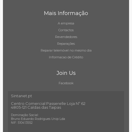
Mais Informação
A empresa
Contactos
Revendedores
Reparações
Reparar telemóvel no mesmo dia
Informacao de Crédito
Join Us
Facebook
Sintanet.pt
Centro Comercial Passerelle Loja Nº 62
4805-121 Caldas das Taipas
Dominação Social:
Bruno Eduardo Rodrigues Unip Lda
NIF: 510413552