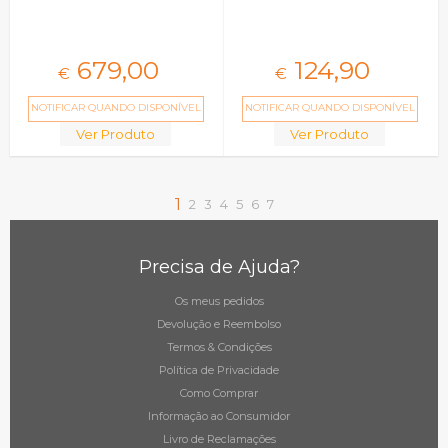
679,
00
124,
90
€
€
NOTIFICAR QUANDO DISPONÍVEL
NOTIFICAR QUANDO DISPONÍVEL
Ver Produto
Ver Produto
1
2
3
4
5
6
7
Precisa de Ajuda?
Os meus pedidos
Devolução e Reembolso
Termos & Condições
Política de Privacidade
Como Comprar
Informação ao Consumidor
Livro de Reclamações