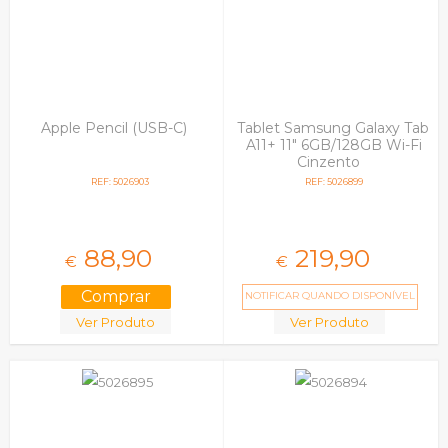
Universais
Vonino
Xiaomi
Xo
Zte
Apple Pencil (USB-C)
Tablet Samsung Galaxy Tab
A11+ 11" 6GB/128GB Wi-Fi
Cinzento
REF: 5026903
REF: 5026899
88,
90
219,
90
€
€
NOTIFICAR QUANDO DISPONÍVEL
Ver Produto
Ver Produto