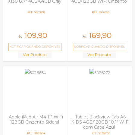
X130 8.7" 4GB/64GB Gray
4GB/128GB WiFi Cinzento
REF: 5026858
REF: 5026690
109,
90
169,
90
€
€
NOTIFICAR QUANDO DISPONÍVEL
NOTIFICAR QUANDO DISPONÍVEL
Ver Produto
Ver Produto
Apple iPad Air M4 11" WiFi
Tablet Blackview Tab A6
128GB Cinzento Sideral
KIDS 4GB/128GB 10.1" WIFI
com Capa Azul
REF: 5026654
REF: 5026272