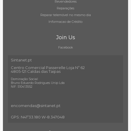
Revendedores
Reparações
Reparar telemóvel no mesmo dia
Informacao de Crédito
Join Us
Facebook
Sintanet.pt
Centro Comercial Passerelle Loja Nº 62
4805-121 Caldas das Taipas
Dominação Social:
Bruno Eduardo Rodrigues Unip Lda
NIF: 510413552
encomendas@sintanet
.pt
GPS: N41º33.180 W-8.347048