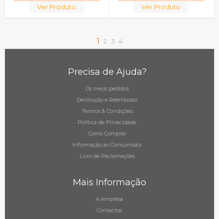
Ver Produto
Ver Produto
1
2
3
4
Precisa de Ajuda?
Os meus pedidos
Devolução e Reembolso
Termos & Condições
Política de Privacidade
Como Comprar
Informação ao Consumidor
Livro de Reclamações
Mais Informação
A empresa
Contactos