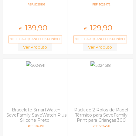
Bracelete Silicone Preto
Fluor
REF: 5025896
REF: 5025472
139,
90
129,
90
€
€
NOTIFICAR QUANDO DISPONÍVEL
NOTIFICAR QUANDO DISPONÍVEL
Ver Produto
Ver Produto
Bracelete SmartWatch
Pack de 2 Rolos de Papel
SaveFamily SaveWatch Plus
Térmico para SaveFamily
Silicone Preto
Print para Crianças 300
Fotos
REF: 5024911
REF: 5024518