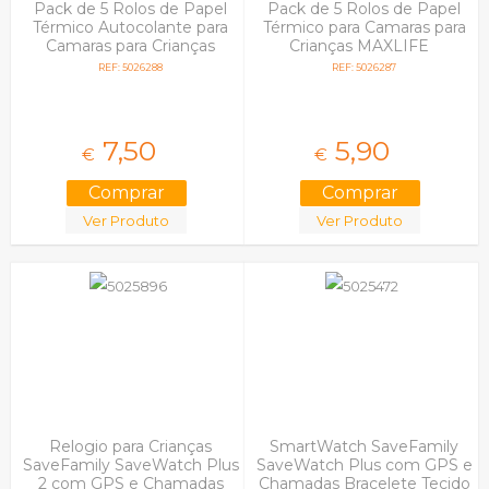
Pack de 5 Rolos de Papel
Pack de 5 Rolos de Papel
Térmico Autocolante para
Térmico para Camaras para
Camaras para Crianças
Crianças MAXLIFE
MAXLIFE
REF: 5026288
REF: 5026287
7,
50
5,
90
€
€
Ver Produto
Ver Produto
Relogio para Crianças
SmartWatch SaveFamily
SaveFamily SaveWatch Plus
SaveWatch Plus com GPS e
2 com GPS e Chamadas
Chamadas Bracelete Tecido