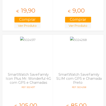
19,
90
9,
00
€
€
Ver Produto
Ver Produto
SmartWatch SaveFamily
SmartWatch SaveFamily
Icon Plus Mr. Wonderful 4G
SLIM com GPS e Chamada
com GPS e Chamadas
Preto
Silicone Azul
REF: 5024517
REF: 5024268
105,
00
85,
00