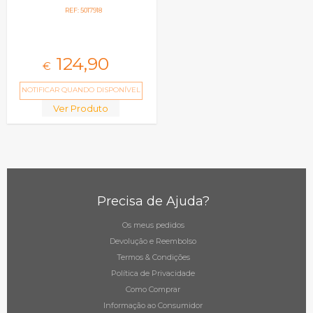
REF: 5017918
124,
90
€
NOTIFICAR QUANDO DISPONÍVEL
Ver Produto
Precisa de Ajuda?
Os meus pedidos
Devolução e Reembolso
Termos & Condições
Política de Privacidade
Como Comprar
Informação ao Consumidor