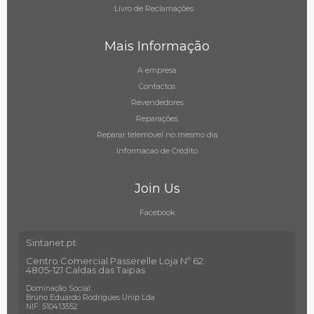
Livro de Reclamações
Mais Informação
A empresa
Contactos
Revendedores
Reparações
Reparar telemóvel no mesmo dia
Informacao de Crédito
Join Us
Facebook
Sintanet.pt
Centro Comercial Passerelle Loja Nº 62
4805-121 Caldas das Taipas
Dominação Social:
Bruno Eduardo Rodrigues Unip Lda
NIF: 510413552