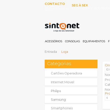
CONTACTO
SEG À SEX
253 097 000
10:00H-13:00H E 15:00-19:00
(Chamada para rede fixa
nacional)
ACESSÓRIOS
CONSOLAS
EQUIPAMENTOS
F
Entrada
Loja
Categorias
Or
ID
Cartões Operadora
No
Pr
Internet Movel
Ca
No
Philips
Pr
Samsung
Smartphones