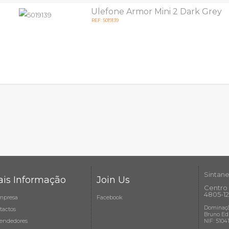
Ulefone Armor Mini 2 Dark Grey
REF: 5019139
Sintane
is Informação
Join Us
Centro 
4805-12
mpresa
Facebook
Dominaçã
tactos
Bruno Ed
endedores
NIF: 5104