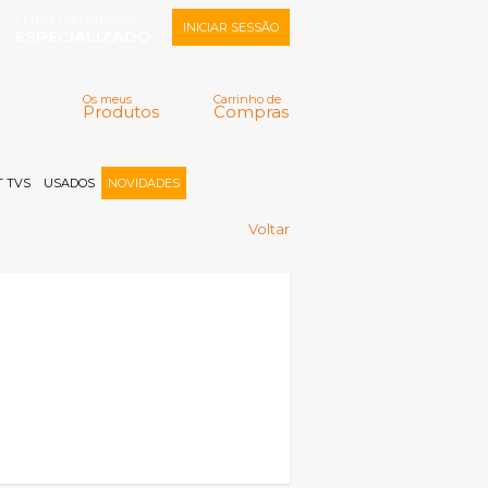
CENTRO REPARAÇÃO
INICIAR SESSÃO
ESPECIALIZADO
Os meus
Carrinho de
Produtos
Compras
Memorizar
Perdeu a senha?
Registar |
 TVS
USADOS
NOVIDADES
Voltar