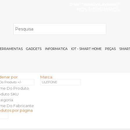
O SEU TELEMÓVEL AVARIOU?
NÓS REPARAMOS
H
ERRAMENTAS
GADGETS
INFORMATICA
IOT - SMART HOME
PEÇAS
SMART
denar por
Marca:
 Do Produto +/-
ULEFONE
me Do Produto
oduto SKU
tegoria
me Do Fabricante
odutos por página