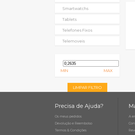
Smartwatchs
Tablets
Telefones Fixos
Telemoveis
MIN
MAX
LIMPAR FILTRO
Precisa de Ajuda?
Ma
Os meus pedidos
A e
Devolução e Reembolso
Con
Termos & Condições
Rev