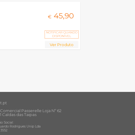
45,
90
€
NOTIFICAR QUANDO
DISPONÍVEL
Ver Produto
t.pt
Comercial Passerelle Loja Nº 62
1 Caldas das Taipas
o Social:
uardo Rodrigues Unip Lda
13552