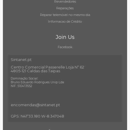
Revendedores
Reparações
Reparar telemóvel no mesmo dia
Informacao de Crédito
Join Us
Facebook
Sintanet.pt
Centro Comercial Passerelle Loja Nº 62
4805-121 Caldas das Taipas
Dominação Social:
Bruno Eduardo Rodrigues Unip Lda
NIF: 510413552
encomendas@sintanet
.pt
GPS: N41º33.180 W-8.347048