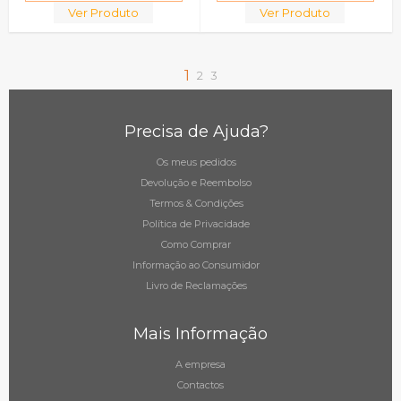
Ver Produto
Ver Produto
1
2
3
Precisa de Ajuda?
Os meus pedidos
Devolução e Reembolso
Termos & Condições
Política de Privacidade
Como Comprar
Informação ao Consumidor
Livro de Reclamações
Mais Informação
A empresa
Contactos