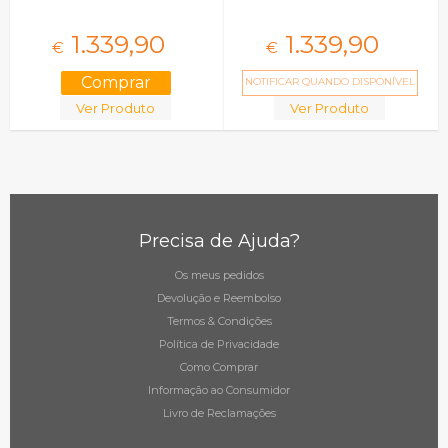
1.339,
90
1.339,
90
€
€
NOTIFICAR QUANDO DISPONÍVEL
Ver Produto
Ver Produto
Precisa de Ajuda?
Os meus pedidos
Devolução e Reembolso
Termos & Condições
Política de Privacidade
Como Comprar
Informação ao Consumidor
Livro de Reclamações