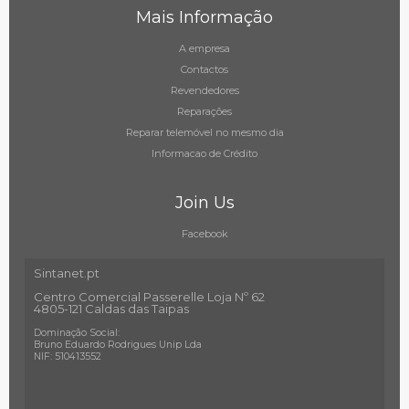
Mais Informação
A empresa
Contactos
Revendedores
Reparações
Reparar telemóvel no mesmo dia
Informacao de Crédito
Join Us
Facebook
Sintanet.pt
Centro Comercial Passerelle Loja Nº 62
4805-121 Caldas das Taipas
Dominação Social:
Bruno Eduardo Rodrigues Unip Lda
NIF: 510413552