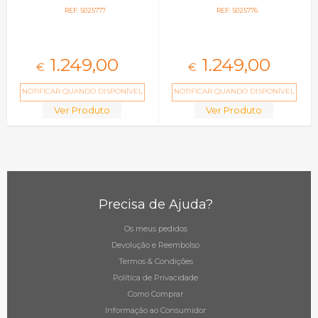
REF: 5025777
REF: 5025776
1.249,
00
1.249,
00
€
€
NOTIFICAR QUANDO DISPONÍVEL
NOTIFICAR QUANDO DISPONÍVEL
Ver Produto
Ver Produto
Precisa de Ajuda?
Os meus pedidos
Devolução e Reembolso
Termos & Condições
Política de Privacidade
Como Comprar
Informação ao Consumidor