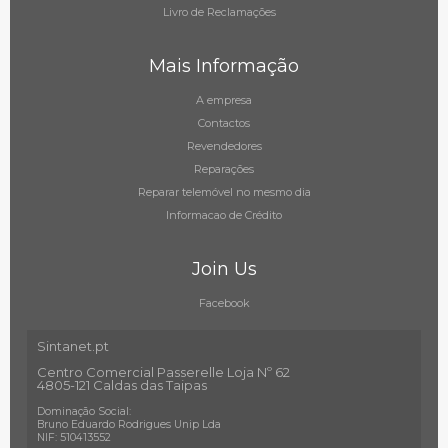
Livro de Reclamações
Mais Informação
A empresa
Contactos
Revendedores
Reparações
Reparar telemóvel no mesmo dia
Informacao de Crédito
Join Us
Facebook
Sintanet.pt
Centro Comercial Passerelle Loja Nº 62
4805-121 Caldas das Taipas
Dominação Social:
Bruno Eduardo Rodrigues Unip Lda
NIF: 510413552