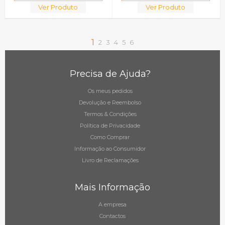
Ver Produto
Ver Produto
1
2
3
4
5
6
Precisa de Ajuda?
Os meus pedidos
Devolução e Reembolso
Termos & Condições
Política de Privacidade
Como Comprar
Informação ao Consumidor
Livro de Reclamações
Mais Informação
A empresa
Contactos