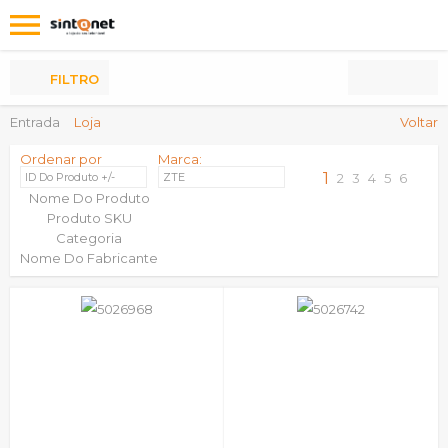
Os
meus
Produtos
FILTRO
Entrada
Loja
Voltar
Ordenar por
Marca:
1
ID Do Produto +/-
ZTE
2
3
4
5
6
Nome Do Produto
Produto SKU
Categoria
Nome Do Fabricante