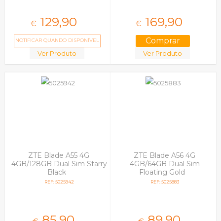
129,
90
169,
90
€
€
NOTIFICAR QUANDO DISPONÍVEL
Ver Produto
Ver Produto
ZTE Blade A55 4G
ZTE Blade A56 4G
4GB/128GB Dual Sim Starry
4GB/64GB Dual Sim
Black
Floating Gold
REF: 5025942
REF: 5025883
85,
90
89,
90