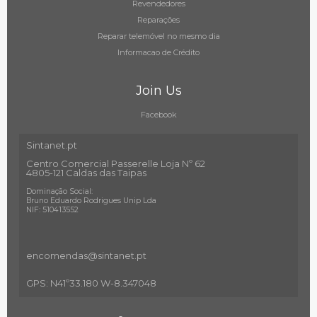
Revendedores
Reparações
Reparar telemóvel no mesmo dia
Informacao de Crédito
Join Us
Facebook
Sintanet.pt
Centro Comercial Passerelle Loja Nº 62
4805-121 Caldas das Taipas
Dominação Social:
Bruno Eduardo Rodrigues Unip Lda
NIF: 510413552
encomendas@sintanet
.pt
GPS: N41º33.180 W-8.347048