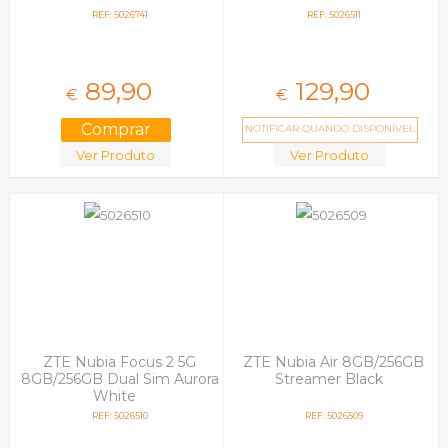
REF: 5026741
REF: 5026511
89,
90
129,
90
€
€
NOTIFICAR QUANDO DISPONÍVEL
Ver Produto
Ver Produto
ZTE Nubia Focus 2 5G
ZTE Nubia Air 8GB/256GB
8GB/256GB Dual Sim Aurora
Streamer Black
White
REF: 5026510
REF: 5026509