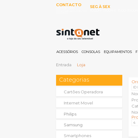
CONTACTO
SEG À SEX
253 097 000
10:00H-13:00H E 15:00-19:00
(Chamada para rede fixa
nacional)
ACESSÓRIOS
CONSOLAS
EQUIPAMENTOS
F
Entrada
Loja
Categorias
Or
ID
Cartões Operadora
No
Pr
Internet Movel
Ca
No
Philips
Pr
Samsung
Smartphones