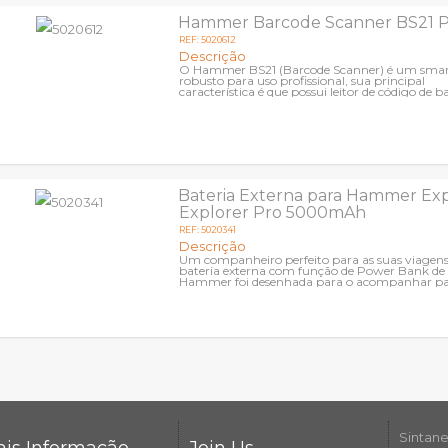
Hammer Barcode Scanner BS21 Pr
REF: 5020612
Descrição
O Hammer BS21 (Barcode Scanner) é um sma
robusto para uso profissional, sua principal
característica é que possui leitor de código de b
integrado Leitor de...
Bateria Externa para Hammer Exp
Explorer Pro 5000mAh
REF: 5020341
Descrição
Um companheiro perfeito para as suas viagen
bateria externa com função de Power Bank de
Hammer foi desenhada para o acompanhar pa
o lado, inclusive nas suas viagens...
Sintane