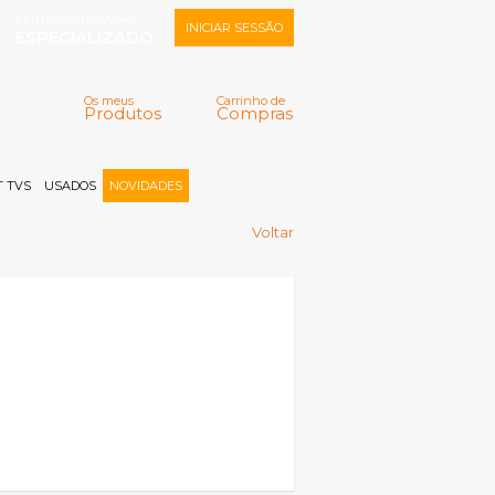
CENTRO REPARAÇÃO
INICIAR SESSÃO
ESPECIALIZADO
Os meus
Carrinho de
Produtos
Compras
Memorizar
Perdeu a senha?
Registar |
 TVS
USADOS
NOVIDADES
Voltar