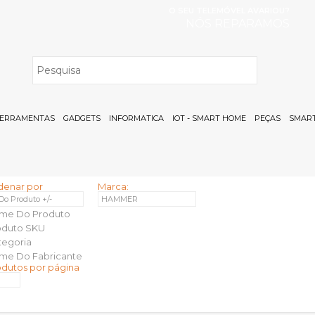
O SEU TELEMÓVEL AVARIOU?
NÓS REPARAMOS
H
ERRAMENTAS
GADGETS
INFORMATICA
IOT - SMART HOME
PEÇAS
SMART
denar por
Marca:
 Do Produto +/-
HAMMER
me Do Produto
oduto SKU
tegoria
me Do Fabricante
odutos por página