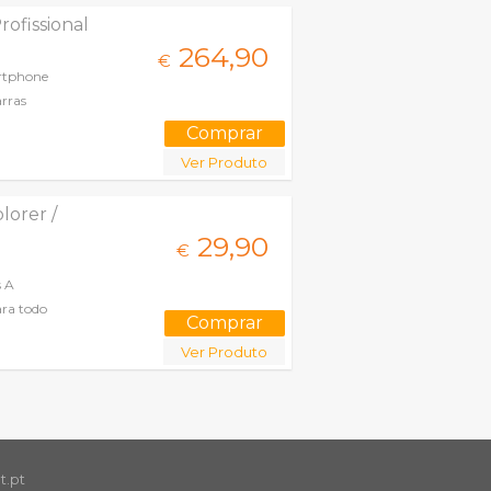
ofissional
264,
90
€
rtphone
arras
Ver Produto
lorer /
29,
90
€
s A
ra todo
Ver Produto
t.pt