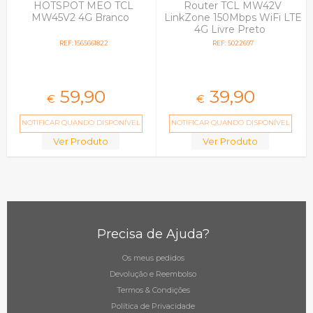
HOTSPOT MEO TCL
Router TCL MW42V
MW45V2 4G Branco
LinkZone 150Mbps WiFi LTE
4G Livre Preto
REF: 1565661822
REF: 5022697
59,
90
39,
90
€
€
NOTIFICAR QUANDO DISPONÍVEL
NOTIFICAR QUANDO DISPONÍVEL
Ver Produto
Ver Produto
Precisa de Ajuda?
Os meus pedidos
Devolução e Reembolso
Termos & Condições
Política de Privacidade