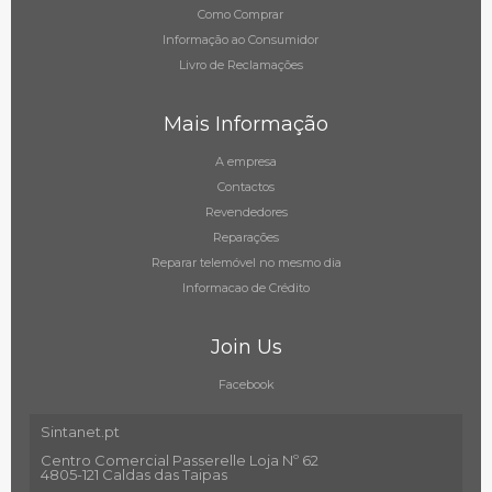
Como Comprar
Informação ao Consumidor
Livro de Reclamações
Mais Informação
A empresa
Contactos
Revendedores
Reparações
Reparar telemóvel no mesmo dia
Informacao de Crédito
Join Us
Facebook
Sintanet.pt
Centro Comercial Passerelle Loja Nº 62
4805-121 Caldas das Taipas