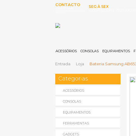
CONTACTO
SEG À SEX
253 097 000
10:00H-13:00H E 15:00-19:00
(Chamada para rede fixa
nacional)
ACESSÓRIOS
CONSOLAS
EQUIPAMENTOS
F
Entrada
Loja
Bateria Samsung AB653
Categorias
ACESSÓRIOS
CONSOLAS
EQUIPAMENTOS
FERRAMENTAS
GADGETS