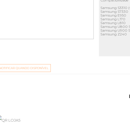
Compatibilidade
Samsung S3310 (
Samsung S7330
Samsung E950
Samsung L170
Samsung L810
Samsung U800 S
Samsung U900 S
Samsung Z240
NOTIFICAR QUANDO DISPONÍVEL