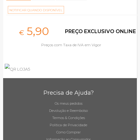
NOTIFICAR QUANDO DISPONÍVEL
5,
90
PREÇO EXCLUSIVO ONLINE
€
Preços com Taxa de IVA em Vigor
Precisa de Ajuda?
Os meus pedidos
Devolução e Reembolso
Termos & Condições
Política de Privacidade
Como Comprar
Informação ao Consumidor