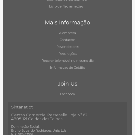
Livro de Reclamações
Mais Informação
A empresa
Contactos
Revendedores
Reparações
Reparar telemóvel no mesmo dia
Informacao de Crédito
Join Us
Facebook
Sintanet.pt
Centro Comercial Passerelle Loja Nº 62
4805-121 Caldas das Taipas
Dominação Social:
Bruno Eduardo Rodrigues Unip Lda
NIF: 510413552