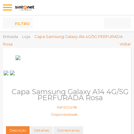
Os
meus
Produtos
FILTRO
Entrada
Loja
Capa Samsung Galaxy A14 4G/5G PERFURADA
Rosa
Voltar
Capa Samsung Galaxy A14 4G/5G
PERFURADA Rosa
Ref:5024118
Disponibilidade:
Descrição
Detalhes
Comentários