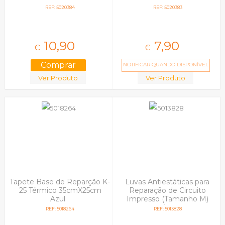
REF: 5020384
REF: 5020383
10,
90
7,
90
€
€
NOTIFICAR QUANDO DISPONÍVEL
Ver Produto
Ver Produto
Tapete Base de Reparção K-
Luvas Antiestáticas para
25 Térmico 35cmX25cm
Reparação de Circuito
Azul
Impresso (Tamanho M)
Verde/Branca
REF: 5018264
REF: 5013828