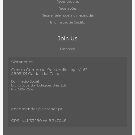
Revendedores
Reparações
Reparar telemóvel no mesmo dia
Informacao de Crédito
Join Us
Facebook
Sintanet.pt
Centro Comercial Passerelle Loja Nº 62
4805-121 Caldas das Taipas
Dominação Social:
Bruno Eduardo Rodrigues Unip Lda
NIF: 510413552
encomendas@sintanet
.pt
GPS: N41º33.180 W-8.347048