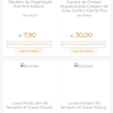
Tabuleiro de Organização
Suporte de Pressao
Ifixit Anti-estático
Regulavel para Colagem de
Ecras QIANLI iClamp Plus
4Pcs
REF: 5021271
REF: 5020614
7,
90
30,
00
€
€
NOTIFICAR QUANDO DISPONÍVEL
NOTIFICAR QUANDO DISPONÍVEL
Ver Produto
Ver Produto
Luvas Nitrilo sem Pó
Luvas Vinil sem Pó
Tamanho M (Caixa 100uni)
Tamanho M (Caixa 100uni)