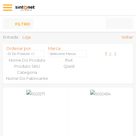
Os
meus
Produtos
FILTRO
Entrada
Loja
Voltar
Ordenar por
Marca:
1
ID Do Produto +/-
Selecione Marca
2
3
Nome Do Produto
Ifixit
Produto SKU
Qianli
Categoria
Nome Do Fabricante