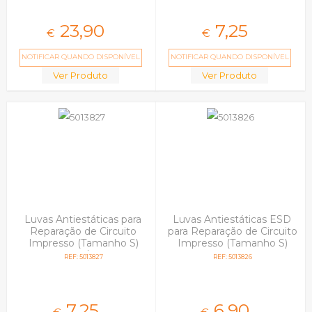
23,
90
7,
25
€
€
NOTIFICAR QUANDO DISPONÍVEL
NOTIFICAR QUANDO DISPONÍVEL
Ver Produto
Ver Produto
Luvas Antiestáticas para
Luvas Antiestáticas ESD
Reparação de Circuito
para Reparação de Circuito
Impresso (Tamanho S)
Impresso (Tamanho S)
Vermelha/Branca
Brancas
REF: 5013827
REF: 5013826
7,
25
6,
90