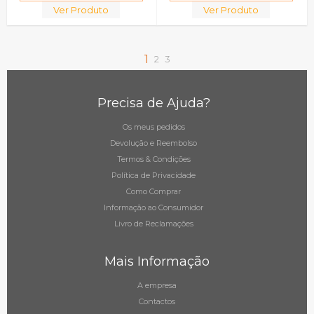
Ver Produto
Ver Produto
1
2
3
Precisa de Ajuda?
Os meus pedidos
Devolução e Reembolso
Termos & Condições
Política de Privacidade
Como Comprar
Informação ao Consumidor
Livro de Reclamações
Mais Informação
A empresa
Contactos