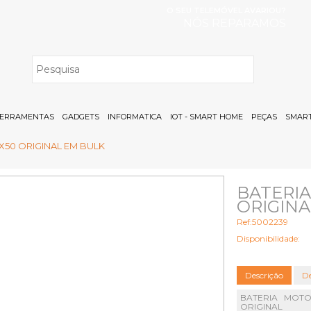
O SEU TELEMÓVEL AVARIOU?
NÓS REPARAMOS
H
ERRAMENTAS
GADGETS
INFORMATICA
IOT - SMART HOME
PEÇAS
SMART
50 ORIGINAL EM BULK
BATERI
ORIGINA
Ref:5002239
Disponibilidade:
Descrição
De
BATERIA MOT
ORIGINAL