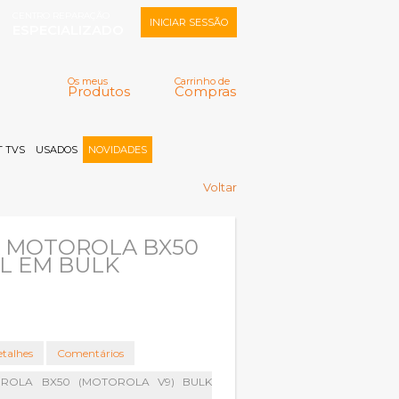
CENTRO REPARAÇÃO
INICIAR SESSÃO
ESPECIALIZADO
Os meus
Carrinho de
Produtos
Compras
Memorizar
Perdeu a senha?
Registar |
 TVS
USADOS
NOVIDADES
Voltar
A MOTOROLA BX50
L EM BULK
talhes
Comentários
OROLA BX50 (MOTOROLA V9) BULK