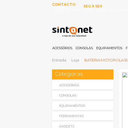
CONTACTO
SEG À SEX
253 097 000
10:00H-13:00H E 15:00-19:00
(Chamada para rede fixa
nacional)
ACESSÓRIOS
CONSOLAS
EQUIPAMENTOS
F
Entrada
Loja
BATERIA MOTOROLA BX
Categorias
ACESSÓRIOS
CONSOLAS
EQUIPAMENTOS
FERRAMENTAS
GADGETS