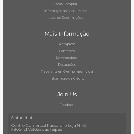
Como Comprar
Informação ao Consumidor
Livro de Reclamações
Mais Informação
A empresa
Contactos
Revendedores
Reparações
Reparar telemóvel no mesmo dia
Informacao de Crédito
Join Us
Facebook
Sintanet.pt
Centro Comercial Passerelle Loja Nº 62
4805-121 Caldas das Taipas