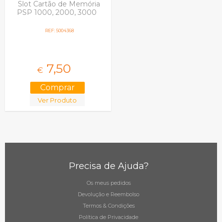
Slot Cartão de Memória
PSP 1000, 2000, 3000
REF: 5004368
7,
50
€
Ver Produto
Precisa de Ajuda?
Os meus pedidos
Devolução e Reembolso
Termos & Condições
Política de Privacidade