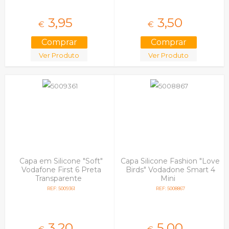
3,
95
3,
50
€
€
Ver Produto
Ver Produto
Capa em Silicone "Soft"
Capa Silicone Fashion "Love
Vodafone First 6 Preta
Birds" Vodadone Smart 4
Transparente
Mini
REF: 5009361
REF: 5008867
3,
20
5,
00