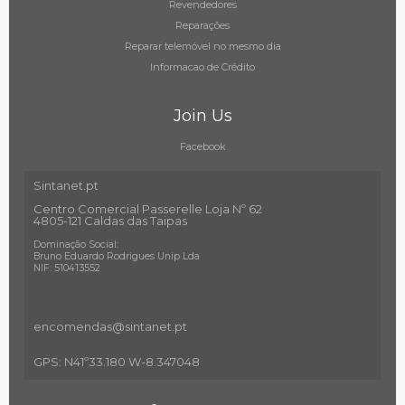
Revendedores
Reparações
Reparar telemóvel no mesmo dia
Informacao de Crédito
Join Us
Facebook
Sintanet.pt
Centro Comercial Passerelle Loja Nº 62
4805-121 Caldas das Taipas
Dominação Social:
Bruno Eduardo Rodrigues Unip Lda
NIF: 510413552
encomendas@sintanet
.pt
GPS: N41º33.180 W-8.347048