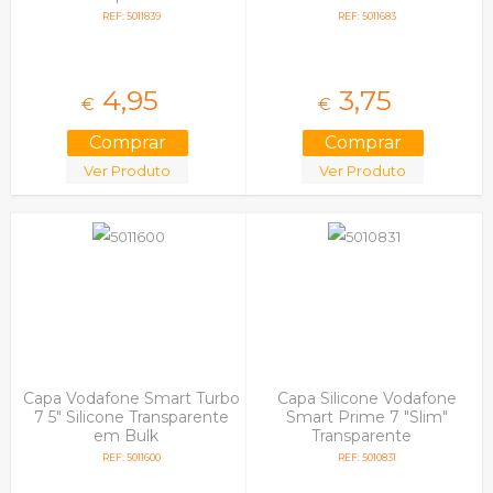
REF: 5011839
REF: 5011683
4,
95
3,
75
€
€
Ver Produto
Ver Produto
Capa Vodafone Smart Turbo
Capa Silicone Vodafone
7 5" Silicone Transparente
Smart Prime 7 "Slim"
em Bulk
Transparente
REF: 5011600
REF: 5010831