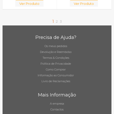
Ver Produto
Ver Produto
1
2
3
Precisa de Ajuda?
Os meus pedidos
Devolução e Reembolso
Termos & Condições
Política de Privacidade
Como Comprar
Informação ao Consumidor
Livro de Reclamações
Mais Informação
A empresa
Contactos