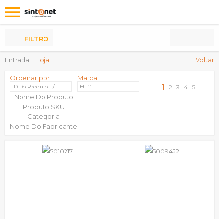
Os
meus
Produtos
FILTRO
Entrada
Loja
Voltar
Ordenar por
Marca:
1
ID Do Produto +/-
HTC
2
3
4
5
Nome Do Produto
Produto SKU
Categoria
Nome Do Fabricante