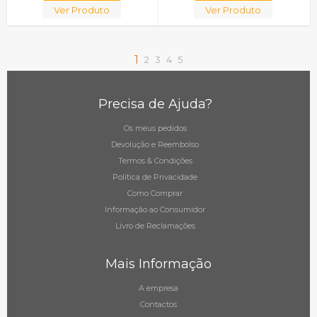
Ver Produto
Ver Produto
1
2
3
4
5
Precisa de Ajuda?
Os meus pedidos
Devolução e Reembolso
Termos & Condições
Política de Privacidade
Como Comprar
Informação ao Consumidor
Livro de Reclamações
Mais Informação
A empresa
Contactos