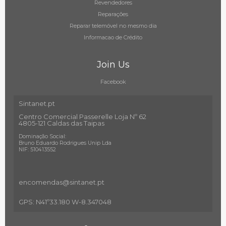
Revendedores
Reparações
Reparar telemóvel no mesmo dia
Informacao de Crédito
Join Us
Facebook
Sintanet.pt
Centro Comercial Passerelle Loja Nº 62
4805-121 Caldas das Taipas
Dominação Social:
Bruno Eduardo Rodrigues Unip Lda
NIF: 510413552
encomendas@sintanet
.pt
GPS: N41º33.180 W-8.347048