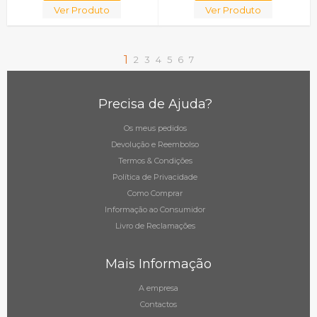
Ver Produto
Ver Produto
1
2
3
4
5
6
7
Precisa de Ajuda?
Os meus pedidos
Devolução e Reembolso
Termos & Condições
Política de Privacidade
Como Comprar
Informação ao Consumidor
Livro de Reclamações
Mais Informação
A empresa
Contactos