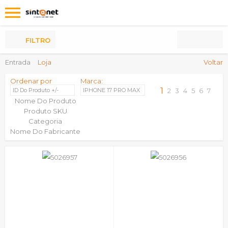
Os
meus
Produtos
FILTRO
Entrada
Loja
Voltar
Ordenar por
Marca:
1
ID Do Produto +/-
IPHONE 17 PRO MAX
2
3
4
5
6
7
Nome Do Produto
Produto SKU
Categoria
Nome Do Fabricante