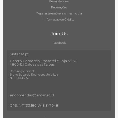
Revendedores
Reparações
Reparar telemóvel no mesmo dia
Informacao de Crédito
Join Us
Facebook
Sintanet.pt
Centro Comercial Passerelle Loja Nº 62
4805-121 Caldas das Taipas
Dominação Social:
Bruno Eduardo Rodrigues Unip Lda
NIF: 510413552
encomendas@sintanet
.pt
GPS: N41º33.180 W-8.347048