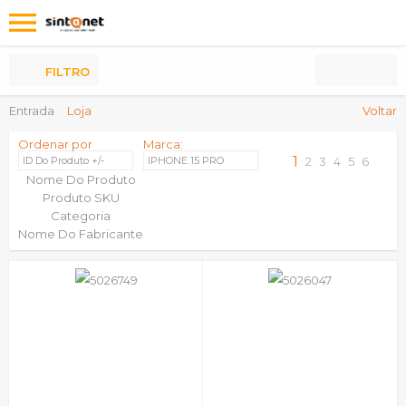
Os
meus
Produtos
FILTRO
Entrada
Loja
Voltar
Ordenar por
Marca:
1
ID Do Produto +/-
IPHONE 15 PRO
2
3
4
5
6
Nome Do Produto
Produto SKU
Categoria
Nome Do Fabricante