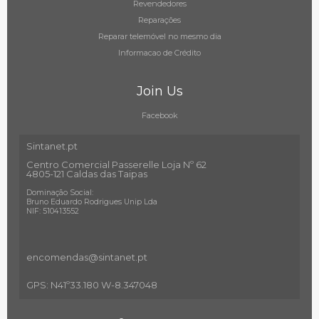
Revendedores
Reparações
Reparar telemóvel no mesmo dia
Informacao de Crédito
Join Us
Facebook
Sintanet.pt
Centro Comercial Passerelle Loja Nº 62
4805-121 Caldas das Taipas
Dominação Social:
Bruno Eduardo Rodrigues Unip Lda
NIF: 510413552
encomendas@sintanet
.pt
GPS: N41º33.180 W-8.347048