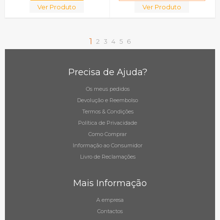
Ver Produto
Ver Produto
1
2
3
4
5
6
Precisa de Ajuda?
Os meus pedidos
Devolução e Reembolso
Termos & Condições
Política de Privacidade
Como Comprar
Informação ao Consumidor
Livro de Reclamações
Mais Informação
A empresa
Contactos