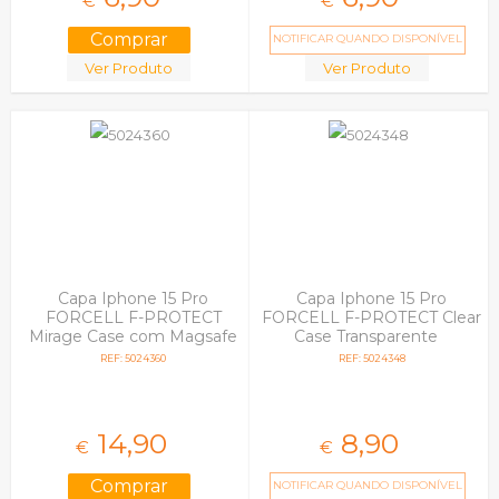
€
€
NOTIFICAR QUANDO DISPONÍVEL
Ver Produto
Ver Produto
Capa Iphone 15 Pro
Capa Iphone 15 Pro
FORCELL F-PROTECT
FORCELL F-PROTECT Clear
Mirage Case com Magsafe
Case Transparente
Wild Panther
REF: 5024360
REF: 5024348
14,
90
8,
90
€
€
NOTIFICAR QUANDO DISPONÍVEL