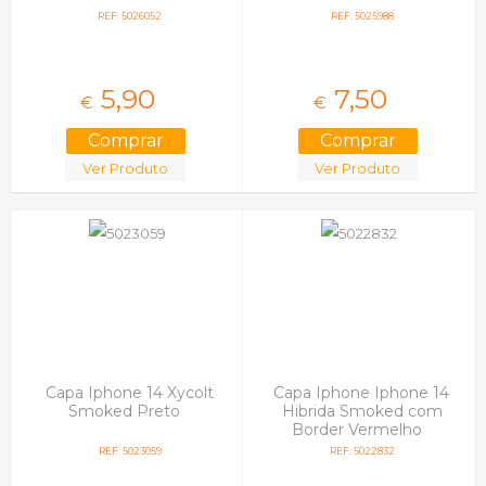
REF: 5026052
REF: 5025988
5,
90
7,
50
€
€
Ver Produto
Ver Produto
Capa Iphone 14 Xycolt
Capa Iphone Iphone 14
Smoked Preto
Hibrida Smoked com
Border Vermelho
REF: 5023059
REF: 5022832