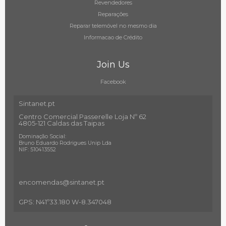
Revendedores
Reparações
Reparar telemóvel no mesmo dia
Informacao de Crédito
Join Us
Facebook
Sintanet.pt
Centro Comercial Passerelle Loja Nº 62
4805-121 Caldas das Taipas
Dominação Social:
Bruno Eduardo Rodrigues Unip Lda
NIF: 510413552
encomendas@sintanet
.pt
GPS: N41º33.180 W-8.347048