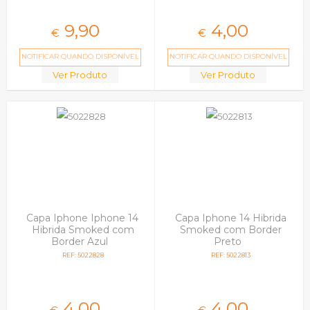
9,
90
4,
00
€
€
NOTIFICAR QUANDO DISPONÍVEL
NOTIFICAR QUANDO DISPONÍVEL
Ver Produto
Ver Produto
Capa Iphone Iphone 14
Capa Iphone 14 Hibrida
Hibrida Smoked com
Smoked com Border
Border Azul
Preto
REF: 5022828
REF: 5022813
4,
00
4,
00