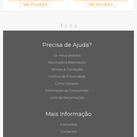
Ver Produto
Ver Produto
1
2
3
4
Precisa de Ajuda?
Os meus pedidos
Devolução e Reembolso
Termos & Condições
Política de Privacidade
Como Comprar
Informação ao Consumidor
Livro de Reclamações
Mais Informação
A empresa
Contactos