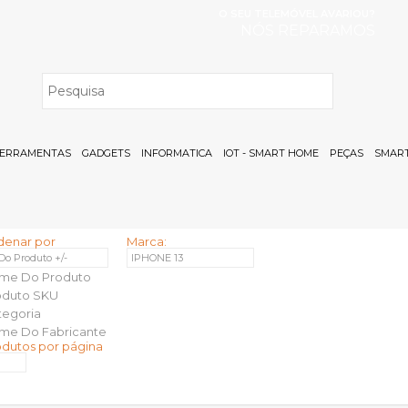
O SEU TELEMÓVEL AVARIOU?
NÓS REPARAMOS
H
ERRAMENTAS
GADGETS
INFORMATICA
IOT - SMART HOME
PEÇAS
SMART
denar por
Marca:
 Do Produto +/-
IPHONE 13
me Do Produto
oduto SKU
tegoria
me Do Fabricante
odutos por página