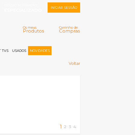
CENTRO REPARAÇÃO
INICIAR SESSÃO
ESPECIALIZADO
Os meus
Carrinho de
Produtos
Compras
Memorizar
Perdeu a senha?
Registar |
 TVS
USADOS
NOVIDADES
Voltar
1
2
3
4