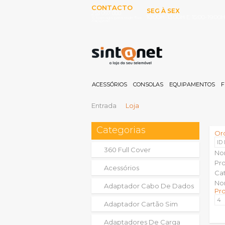
CONTACTO
SEG À SEX
253 097 000
10:00H-13:00H E 15:00-19:00
(Chamada para rede fixa
nacional)
ACESSÓRIOS
CONSOLAS
EQUIPAMENTOS
F
Entrada
Loja
Categorias
Or
ID
360 Full Cover
No
Pr
Acessórios
Ca
No
Adaptador Cabo De Dados
Pr
Adaptador Cartão Sim
Adaptadores De Carga