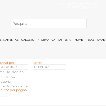
O SEU TELEMÓVEL AVARIOU?
NÓS REPARAMOS
H
ERRAMENTAS
GADGETS
INFORMATICA
IOT - SMART HOME
PEÇAS
SMART
denar por
Marca:
 Do Produto +/-
IPHONE XR
me Do Produto
oduto SKU
tegoria
me Do Fabricante
odutos por página