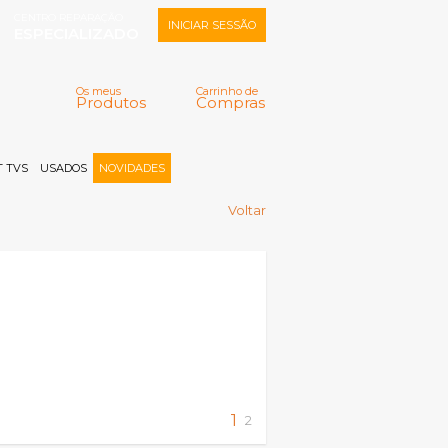
CENTRO REPARAÇÃO
INICIAR SESSÃO
ESPECIALIZADO
Os meus
Carrinho de
Produtos
Compras
Memorizar
Perdeu a senha?
Registar |
 TVS
USADOS
NOVIDADES
Voltar
1
2