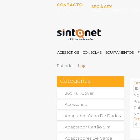
CONTACTO
SEG À SEX
253 097 000
10:00H-13:00H E 15:00-19:00
(Chamada para rede fixa
nacional)
ACESSÓRIOS
CONSOLAS
EQUIPAMENTOS
F
Entrada
Loja
Categorias
Or
ID
360 Full Cover
No
Pr
Acessórios
Ca
No
Adaptador Cabo De Dados
Pr
Adaptador Cartão Sim
Adaptadores De Carga