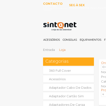
CONTACTO
SEG À SEX
253 097 000
10:00H-13:00H E 15:00-19:00
(Chamada para rede fixa
nacional)
ACESSÓRIOS
CONSOLAS
EQUIPAMENTOS
F
Entrada
Loja
Categorias
Or
ID
360 Full Cover
No
Pr
Acessórios
Ca
No
Adaptador Cabo De Dados
Pr
Adaptador Cartão Sim
Adaptadores De Carga