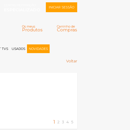
CENTRO REPARAÇÃO
INICIAR SESSÃO
ESPECIALIZADO
Os meus
Carrinho de
Produtos
Compras
Memorizar
Perdeu a senha?
Registar |
 TVS
USADOS
NOVIDADES
Voltar
1
2
3
4
5