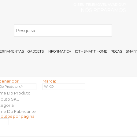
O SEU TELEMÓVEL AVARIOU?
NÓS REPARAMOS
H
ERRAMENTAS
GADGETS
INFORMATICA
IOT - SMART HOME
PEÇAS
SMART
denar por
Marca:
 Do Produto +/-
WIKO
me Do Produto
oduto SKU
tegoria
me Do Fabricante
odutos por página