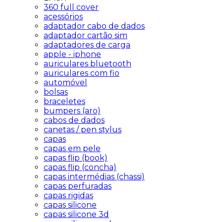
360 full cover
acessórios
adaptador cabo de dados
adaptador cartão sim
adaptadores de carga
apple - iphone
auriculares bluetooth
auriculares com fio
automóvel
bolsas
braceletes
bumpers (aro)
cabos de dados
canetas / pen stylus
capas
capas em pele
capas flip (book)
capas flip (concha)
capas intermédias (chassi)
capas perfuradas
capas rigidas
capas silicone
capas silicone 3d