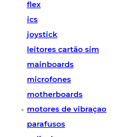
flex
ics
joystick
leitores cartão sim
mainboards
microfones
motherboards
motores de vibraçao
parafusos