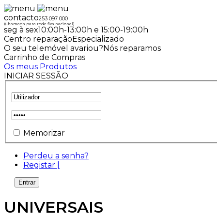
contacto
253 097 000
(Chamada para rede fixa nacional)
seg à sex
10:00h-13:00h e 15:00-19:00h
Centro reparação
Especializado
O seu telemóvel avariou?
Nós reparamos
Carrinho de
Compras
Os meus
Produtos
INICIAR SESSÃO
Memorizar
Perdeu a senha?
Registar |
UNIVERSAIS