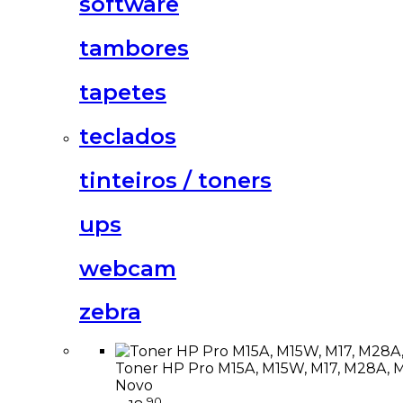
software
tambores
tapetes
teclados
tinteiros / toners
ups
webcam
zebra
Toner HP Pro M15A, M15W, M17, M28A,
Novo
90