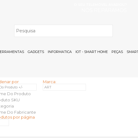
O SEU TELEMÓVEL AVARIOU?
NÓS REPARAMOS
H
ERRAMENTAS
GADGETS
INFORMATICA
IOT - SMART HOME
PEÇAS
SMART
denar por
Marca:
 Do Produto +/-
ART
me Do Produto
oduto SKU
tegoria
me Do Fabricante
odutos por página