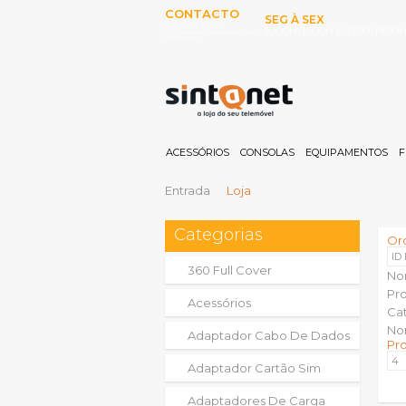
CONTACTO
SEG À SEX
253 097 000
10:00H-13:00H E 15:00-19:00
(Chamada para rede fixa
nacional)
ACESSÓRIOS
CONSOLAS
EQUIPAMENTOS
F
Entrada
Loja
Categorias
Or
ID
360 Full Cover
No
Pr
Acessórios
Ca
No
Adaptador Cabo De Dados
Pr
Adaptador Cartão Sim
Adaptadores De Carga