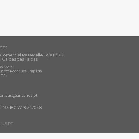
t.pt
Comercial Passerelle Loja Nº 62
1 Caldas das Taipas
o Social:
uardo Rodrigues Unip Lda
13552
ndas@sintanet
.pt
41º33.180 W-8.347048
US.PT