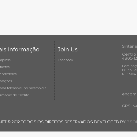
Sintane
is Informação
Join Us
Centro 
4805-12
mpresa
Facebook
Dominaçã
tactos
Bruno Ed
endedores
NIF: 5104
arações
arar telemóvel no mesmo dia
encome
ormacao de Crédito
GPS: N
NET © 2012 TODOS OS DIREITOS RESERVADOS DEVELOPED BY
BSOL