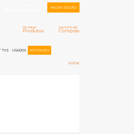
CENTRO REPARAÇÃO
INICIAR SESSÃO
ESPECIALIZADO
Os meus
Carrinho de
Produtos
Compras
Memorizar
Perdeu a senha?
Registar |
 TVS
USADOS
NOVIDADES
Voltar