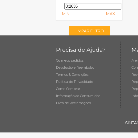
MIN
MAX
LIMPAR FILTRO
Precisa de Ajuda?
Ma
Os meus pedidos
A e
Devolução e Reembolso
Con
Termos & Condições
Rev
Política de Privacidade
Rep
Como Comprar
Rep
Informação ao Consumidor
Inf
Livro de Reclamações
SINTA