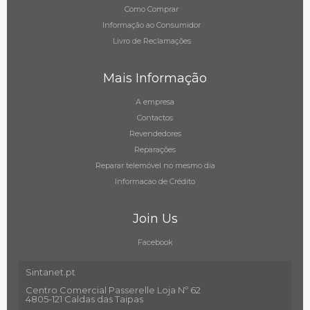
Como Comprar
Informação ao Consumidor
Livro de Reclamações
Mais Informação
A empresa
Contactos
Revendedores
Reparações
Reparar telemóvel no mesmo dia
Informacao de Crédito
Join Us
Facebook
Sintanet.pt
Centro Comercial Passerelle Loja Nº 62
4805-121 Caldas das Taipas