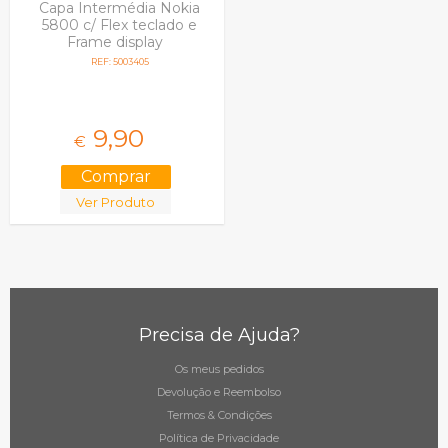
Capa Intermédia Nokia
5800 c/ Flex teclado e
Frame display
REF: 5003405
9,
90
€
Ver Produto
Precisa de Ajuda?
Os meus pedidos
Devolução e Reembolso
Termos & Condições
Política de Privacidade