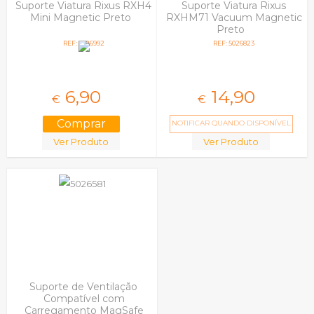
Suporte Viatura Rixus RXH4
Suporte Viatura Rixus
Mini Magnetic Preto
RXHM71 Vacuum Magnetic
Preto
REF: 5026992
REF: 5026823
6,
90
14,
90
€
€
NOTIFICAR QUANDO DISPONÍVEL
Ver Produto
Ver Produto
Suporte de Ventilação
Compatível com
Carregamento MagSafe