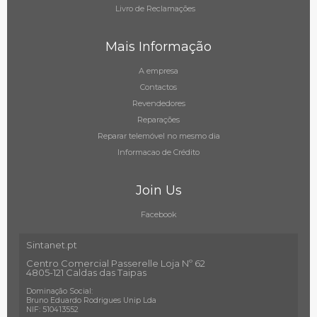
Livro de Reclamações
Mais Informação
A empresa
Contactos
Revendedores
Reparações
Reparar telemóvel no mesmo dia
Informacao de Crédito
Join Us
Facebook
Sintanet.pt
Centro Comercial Passerelle Loja Nº 62
4805-121 Caldas das Taipas
Dominação Social:
Bruno Eduardo Rodrigues Unip Lda
NIF: 510413552