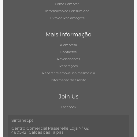
Como Comprar
Informação ao Consumidor
Livro de Reclamações
Mais Informação
A empresa
Contactos
Revendedores
Reparações
Reparar telemóvel no mesmo dia
Informacao de Crédito
Join Us
Facebook
Sintanet.pt
Centro Comercial Passerelle Loja Nº 62
4805-121 Caldas das Taipas