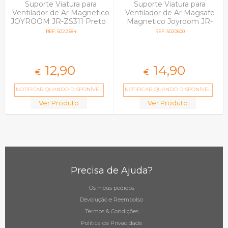
Suporte Viatura para
Suporte Viatura para
Ventilador de Ar Magnetico
Ventilador de Ar Magsafe
JOYROOM JR-ZS311 Preto
Magnetico Joyroom JR-
ZS279 Preto
REF: 5022384
REF: 5020600
12,
90
14,
90
€
€
NOTIFICAR QUANDO DISPONÍVEL
NOTIFICAR QUANDO DISPONÍVEL
Ver Produto
Ver Produto
Precisa de Ajuda?
Os meus pedidos
Devolução e Reembolso
Termos & Condições
Política de Privacidade