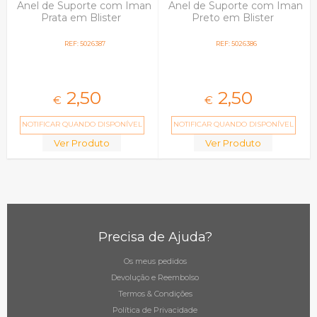
Anel de Suporte com Iman
Anel de Suporte com Iman
Prata em Blister
Preto em Blister
REF: 5026387
REF: 5026386
2,
50
2,
50
€
€
NOTIFICAR QUANDO DISPONÍVEL
NOTIFICAR QUANDO DISPONÍVEL
Ver Produto
Ver Produto
Precisa de Ajuda?
Os meus pedidos
Devolução e Reembolso
Termos & Condições
Política de Privacidade