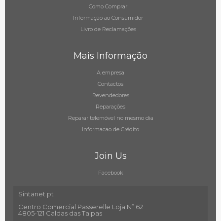
Como Comprar
Informação ao Consumidor
Livro de Reclamações
Mais Informação
A empresa
Contactos
Revendedores
Reparações
Reparar telemóvel no mesmo dia
Informacao de Crédito
Join Us
Facebook
Sintanet.pt
Centro Comercial Passerelle Loja Nº 62
4805-121 Caldas das Taipas