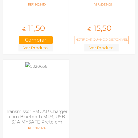
REF: 5023410
REF: 5023405
11,
50
15,
50
€
€
NOTIFICAR QUANDO DISPONÍVEL
Ver Produto
Ver Produto
Transmissor FMCAR Charger
com Bluetooth MP3, USB
3.1A MYSAFE Preto em
Blister
REF: 5020656