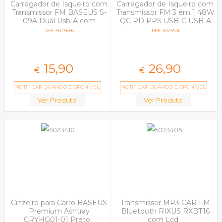
Carregador de Isqueiro com
Carregador de Isqueiro com
Transmissor FM BASEUS S-
Transmissor FM 3 em 1 48W
09A Dual Usb-A com
QC PD PPS USB-C USB-A
MicroSd Preto
3mk Hyper Car Power
REF: 5025656
REF: 5025531
Prata
15,
90
26,
90
€
€
NOTIFICAR QUANDO DISPONÍVEL
NOTIFICAR QUANDO DISPONÍVEL
Ver Produto
Ver Produto
Cinzeiro para Carro BASEUS
Transmissor MP3 CAR FM
Premium Ashtray
Bluetooth RIXUS RXBT16
CRYHG01-01 Preto
com Lcd