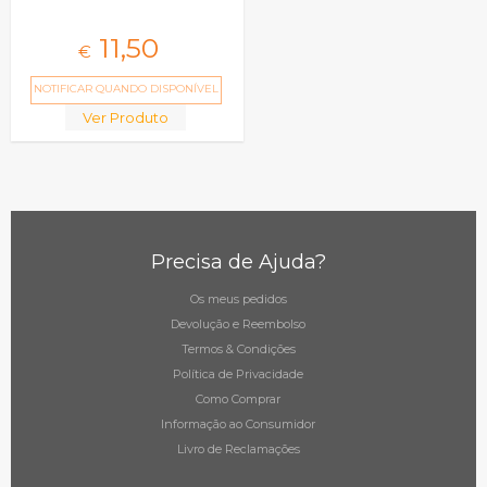
11,
50
€
NOTIFICAR QUANDO DISPONÍVEL
Ver Produto
Precisa de Ajuda?
Os meus pedidos
Devolução e Reembolso
Termos & Condições
Política de Privacidade
Como Comprar
Informação ao Consumidor
Livro de Reclamações