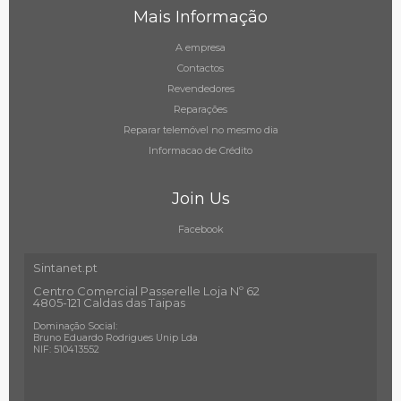
Mais Informação
A empresa
Contactos
Revendedores
Reparações
Reparar telemóvel no mesmo dia
Informacao de Crédito
Join Us
Facebook
Sintanet.pt
Centro Comercial Passerelle Loja Nº 62
4805-121 Caldas das Taipas
Dominação Social:
Bruno Eduardo Rodrigues Unip Lda
NIF: 510413552