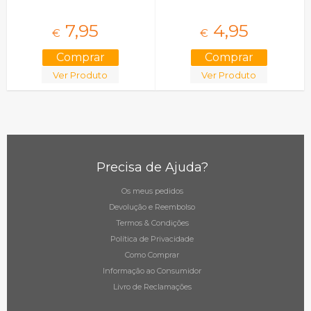
7,
95
4,
95
€
€
Ver Produto
Ver Produto
Precisa de Ajuda?
Os meus pedidos
Devolução e Reembolso
Termos & Condições
Política de Privacidade
Como Comprar
Informação ao Consumidor
Livro de Reclamações