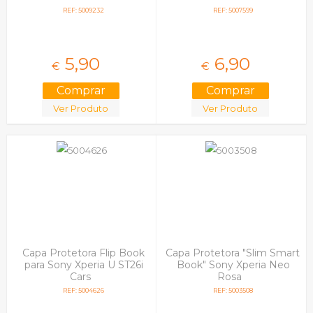
REF: 5009232
REF: 5007599
5,
90
6,
90
€
€
Ver Produto
Ver Produto
Capa Protetora Flip Book
Capa Protetora "Slim Smart
para Sony Xperia U ST26i
Book" Sony Xperia Neo
Cars
Rosa
REF: 5004626
REF: 5003508