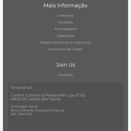
Mais Informação
A empresa
Contactos
Revendedores
Reparações
Reparar telemóvel no mesmo dia
Informacao de Crédito
Join Us
Facebook
Sintanet.pt
Centro Comercial Passerelle Loja Nº 62
4805-121 Caldas das Taipas
Dominação Social:
Bruno Eduardo Rodrigues Unip Lda
NIF: 510413552