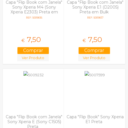
Capa "Flip Book com Janela"
Capa "Flip Book com Janela"
Sony Xperia M4 (Sony
Sony Xperia E1 (D2005)
Xperia E2303) Preta em
Preta em Bulk
Bulk
REF: 5009836
REF: 5009837
7,
50
7,
50
€
€
Ver Produto
Ver Produto
Capa "Flip Book com Janela"
Capa "Flip Book" Sony Xperia
Sony Xperia E (Sony C1505)
E1 Preta
Preta