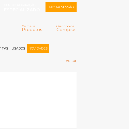
CENTRO REPARAÇÃO
INICIAR SESSÃO
ESPECIALIZADO
Os meus
Carrinho de
Produtos
Compras
Memorizar
Perdeu a senha?
Registar |
 TVS
USADOS
NOVIDADES
Voltar