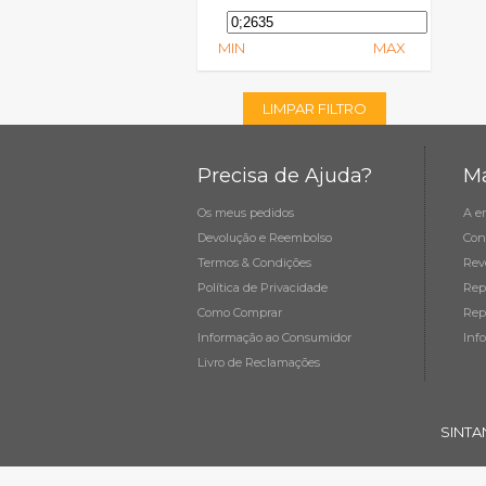
MIN
MAX
LIMPAR FILTRO
Precisa de Ajuda?
Ma
Os meus pedidos
A e
Devolução e Reembolso
Con
Termos & Condições
Rev
Política de Privacidade
Rep
Como Comprar
Rep
Informação ao Consumidor
Inf
Livro de Reclamações
SINTA