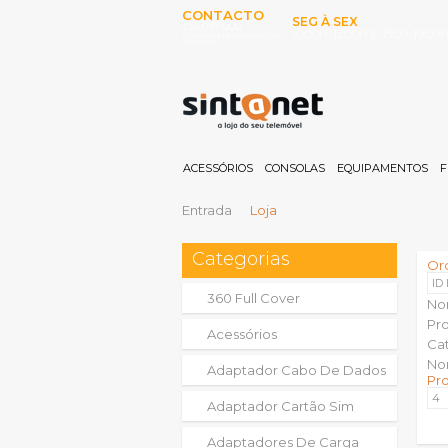
CONTACTO
SEG À SEX
253 097 000
10:00H-13:00H E 15:00-19:00
(Chamada para rede fixa
nacional)
ACESSÓRIOS
CONSOLAS
EQUIPAMENTOS
F
Entrada
Loja
Categorias
Or
ID
360 Full Cover
No
Pr
Acessórios
Ca
No
Adaptador Cabo De Dados
Pr
Adaptador Cartão Sim
Adaptadores De Carga