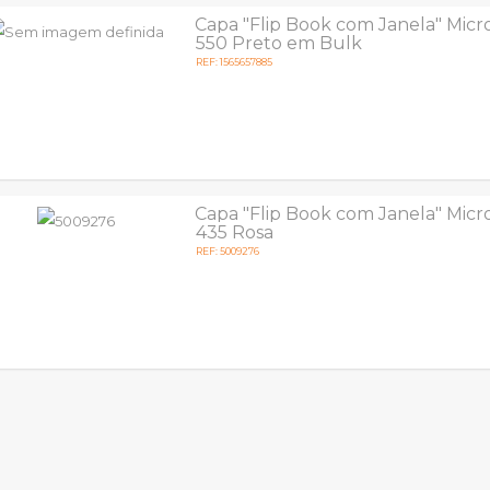
Capa "Flip Book com Janela" Micr
550 Preto em Bulk
REF: 1565657885
Capa "Flip Book com Janela" Micr
435 Rosa
REF: 5009276