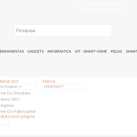
O SEU TELEMÓVEL AVARIOU?
NÓS REPARAMOS
H
ERRAMENTAS
GADGETS
INFORMATICA
IOT - SMART HOME
PEÇAS
SMART
denar por
Marca:
 Do Produto +/-
MICROSOFT
me Do Produto
oduto SKU
tegoria
me Do Fabricante
odutos por página