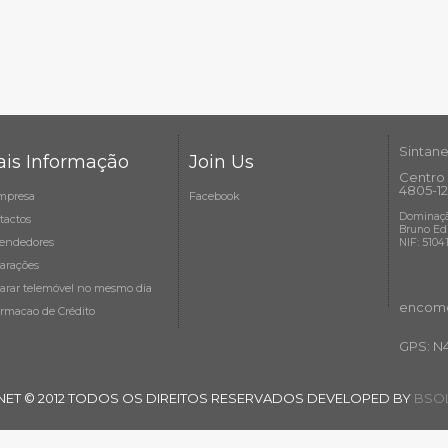
Sintane
is Informação
Join Us
Centro 
4805-12
mpresa
Facebook
Dominaçã
tactos
Bruno Ed
endedores
NIF: 5104
arações
arar telemóvel no mesmo dia
encome
ormacao de Crédito
GPS: N
NET © 2012 TODOS OS DIREITOS RESERVADOS DEVELOPED BY
BSOL