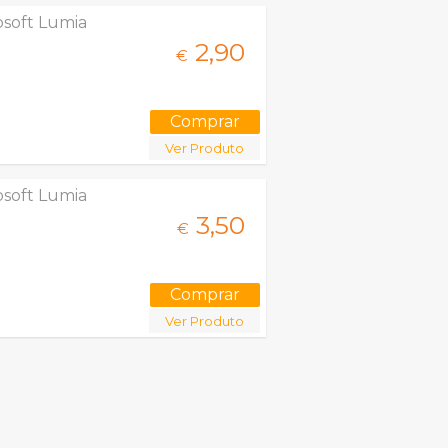
osoft Lumia
2,
90
€
Ver Produto
osoft Lumia
3,
50
€
Ver Produto