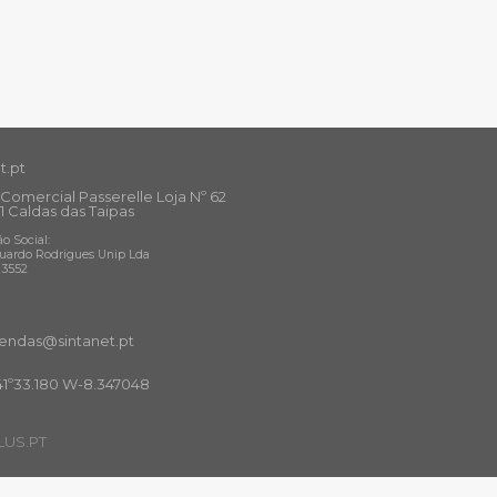
t.pt
Comercial Passerelle Loja Nº 62
1 Caldas das Taipas
o Social:
uardo Rodrigues Unip Lda
13552
ndas@sintanet
.pt
41º33.180 W-8.347048
US.PT