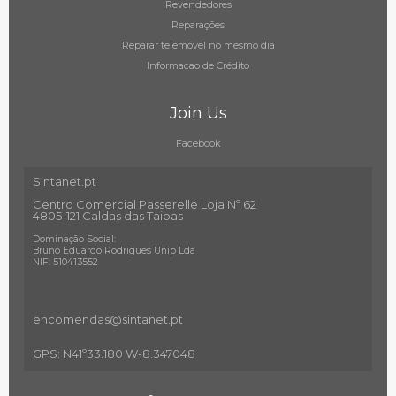
Revendedores
Reparações
Reparar telemóvel no mesmo dia
Informacao de Crédito
Join Us
Facebook
Sintanet.pt
Centro Comercial Passerelle Loja Nº 62
4805-121 Caldas das Taipas
Dominação Social:
Bruno Eduardo Rodrigues Unip Lda
NIF: 510413552
encomendas@sintanet
.pt
GPS: N41º33.180 W-8.347048