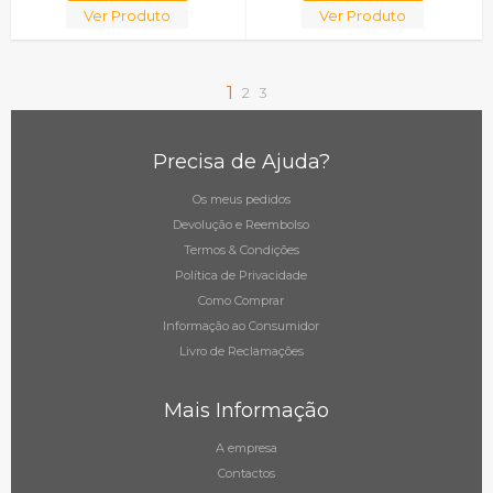
Ver Produto
Ver Produto
1
2
3
Precisa de Ajuda?
Os meus pedidos
Devolução e Reembolso
Termos & Condições
Política de Privacidade
Como Comprar
Informação ao Consumidor
Livro de Reclamações
Mais Informação
A empresa
Contactos