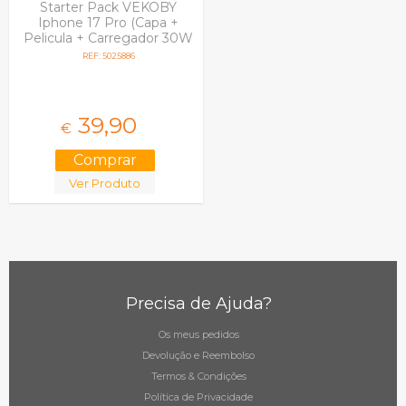
Starter Pack VEKOBY
Iphone 17 Pro (Capa +
Pelicula + Carregador 30W
+ Proteção Camara)
REF: 5025886
39,
90
€
Ver Produto
Precisa de Ajuda?
Os meus pedidos
Devolução e Reembolso
Termos & Condições
Política de Privacidade