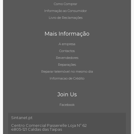
Como Comprar
Informação ao Consumidor
Livro de Reclamações
Mais Informação
A empresa
Contactos
Revendedores
Reparações
Reparar telemóvel no mesmo dia
Informacao de Crédito
Join Us
Facebook
Sintanet.pt
Centro Comercial Passerelle Loja Nº 62
4805-121 Caldas das Taipas