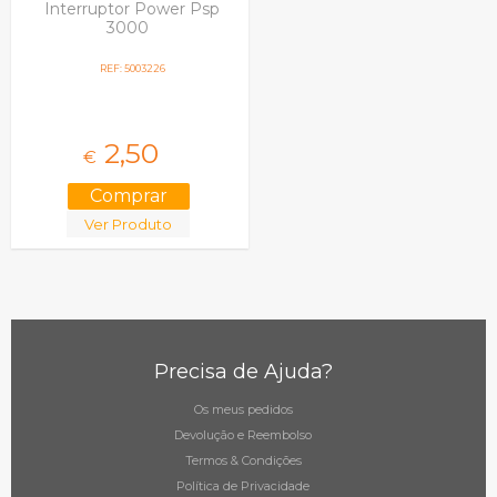
Interruptor Power Psp
3000
REF: 5003226
2,
50
€
Ver Produto
Precisa de Ajuda?
Os meus pedidos
Devolução e Reembolso
Termos & Condições
Política de Privacidade