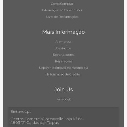
Como Comprar
Informação ao Consumidor
Livro de Reclamações
Mais Informação
A empresa
Contactos
Revendedores
Reparações
Reparar telemóvel no mesmo dia
Informacao de Crédito
Join Us
Facebook
Sintanet.pt
Centro Comercial Passerelle Loja Nº 62
4805-121 Caldas das Taipas