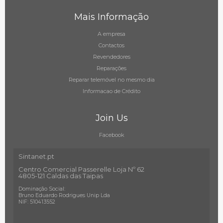
Mais Informação
A empresa
Contactos
Revendedores
Reparações
Reparar telemóvel no mesmo dia
Informacao de Crédito
Join Us
Facebook
Sintanet.pt
Centro Comercial Passerelle Loja Nº 62
4805-121 Caldas das Taipas
Dominação Social:
Bruno Eduardo Rodrigues Unip Lda
NIF: 510413552