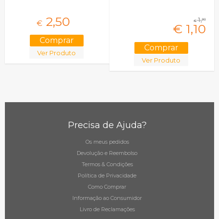
2,
50
1,
90
€
€
€
1,
10
Ver Produto
Ver Produto
Precisa de Ajuda?
Os meus pedidos
Devolução e Reembolso
Termos & Condições
Política de Privacidade
Como Comprar
Informação ao Consumidor
Livro de Reclamações