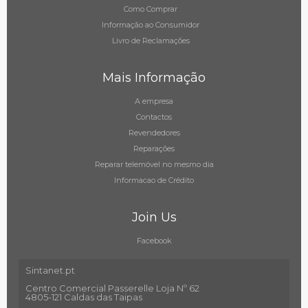
Como Comprar
Informação ao Consumidor
Livro de Reclamações
Mais Informação
A empresa
Contactos
Revendedores
Reparações
Reparar telemóvel no mesmo dia
Informacao de Crédito
Join Us
Facebook
Sintanet.pt
Centro Comercial Passerelle Loja Nº 62
4805-121 Caldas das Taipas