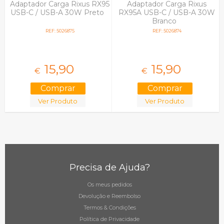
Adaptador Carga Rixus RX95
Adaptador Carga Rixus
USB-C / USB-A 30W Preto
RX95A USB-C / USB-A 30W
Branco
REF: 5026875
REF: 5026874
15,
90
15,
90
€
€
Ver Produto
Ver Produto
Precisa de Ajuda?
Os meus pedidos
Devolução e Reembolso
Termos & Condições
Política de Privacidade