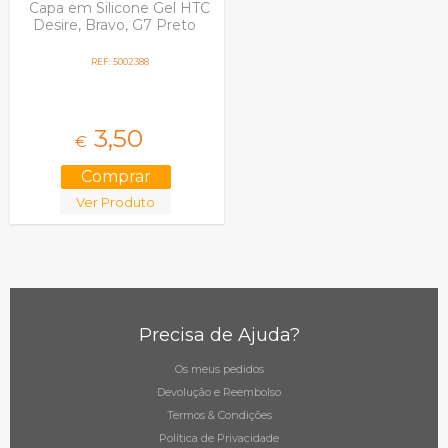
Capa em Silicone Gel HTC
Desire, Bravo, G7 Preto
REF: 5002388
3,
50
€
Ver Produto
Precisa de Ajuda?
Os meus pedidos
Devolução e Reembolso
Termos & Condições
Política de Privacidade