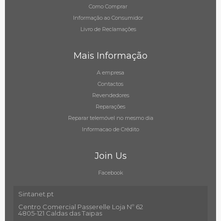
Como Comprar
Informação ao Consumidor
Livro de Reclamações
Mais Informação
A empresa
Contactos
Revendedores
Reparações
Reparar telemóvel no mesmo dia
Informacao de Crédito
Join Us
Facebook
Sintanet.pt
Centro Comercial Passerelle Loja Nº 62
4805-121 Caldas das Taipas