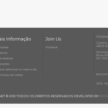
Sintane
is Informação
Join Us
Centro 
4805-12
mpresa
Facebook
Dominaçã
tactos
Bruno Ed
endedores
NIF: 5104
arações
arar telemóvel no mesmo dia
encome
ormacao de Crédito
GPS: N
NET © 2012 TODOS OS DIREITOS RESERVADOS DEVELOPED BY
BSOL