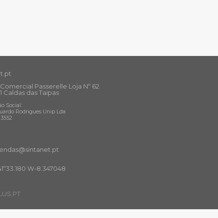
t.pt
Comercial Passerelle Loja Nº 62
1 Caldas das Taipas
o Social:
uardo Rodrigues Unip Lda
13552
ndas@sintanet
.pt
41º33.180 W-8.347048
US.PT