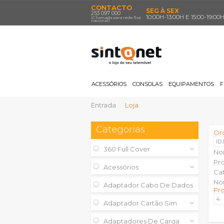
CONTACTO
SEG À SEX
253 097 000
10:00H-13:00H E 15:00-19:00
(Chamada para rede fixa
nacional)
ACESSÓRIOS
CONSOLAS
EQUIPAMENTOS
F
Entrada
Loja
Categorias
Or
ID
360 Full Cover
No
Pr
Acessórios
Ca
No
Adaptador Cabo De Dados
Pr
Adaptador Cartão Sim
Adaptadores De Carga