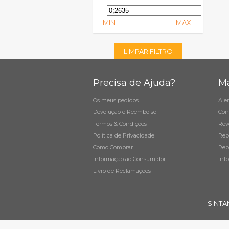
MIN
MAX
LIMPAR FILTRO
Precisa de Ajuda?
Ma
Os meus pedidos
A e
Devolução e Reembolso
Con
Termos & Condições
Rev
Política de Privacidade
Rep
Como Comprar
Rep
Informação ao Consumidor
Inf
Livro de Reclamações
SINTA