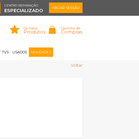
CENTRO REPARAÇÃO
INICIAR SESSÃO
ESPECIALIZADO
Os meus
Carrinho de
Produtos
Compras
Memorizar
Perdeu a senha?
Registar |
 TVS
USADOS
NOVIDADES
Voltar