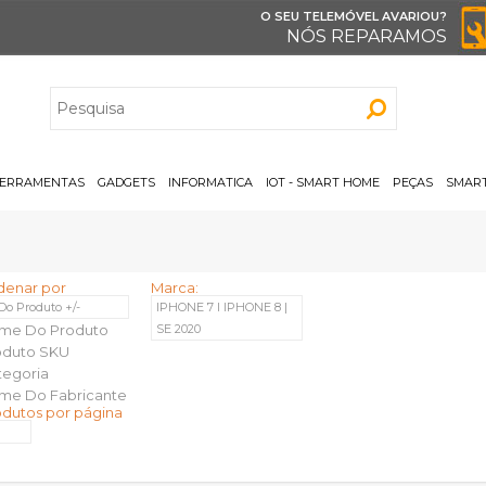
O SEU TELEMÓVEL AVARIOU?
NÓS REPARAMOS
H
ERRAMENTAS
GADGETS
INFORMATICA
IOT - SMART HOME
PEÇAS
SMART
denar por
Marca:
 Do Produto +/-
IPHONE 7 I IPHONE 8 |
me Do Produto
SE 2020
oduto SKU
tegoria
me Do Fabricante
odutos por página