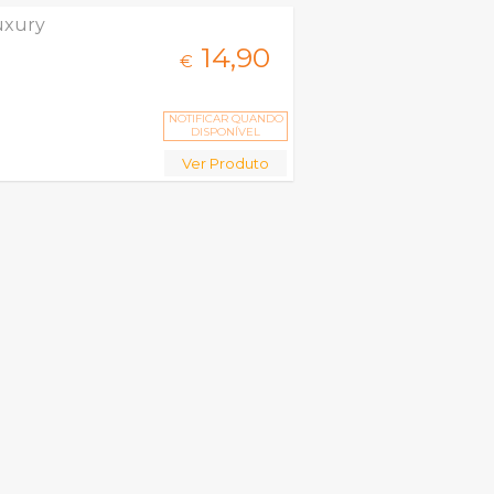
uxury
14,
90
€
NOTIFICAR QUANDO
DISPONÍVEL
Ver Produto