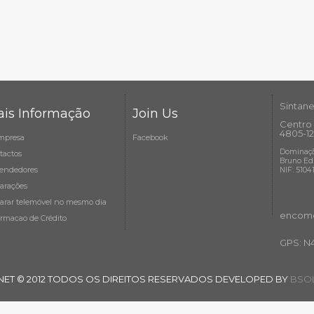
Sintane
is Informação
Join Us
Centro 
4805-12
mpresa
Facebook
Dominaçã
tactos
Bruno Ed
endedores
NIF: 5104
arações
arar telemóvel no mesmo dia
encome
ormacao de Crédito
GPS: N
NET © 2012 TODOS OS DIREITOS RESERVADOS DEVELOPED BY
BSOL