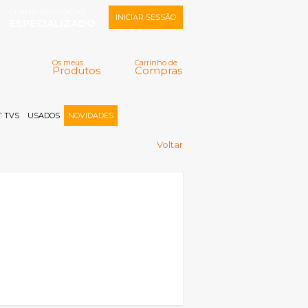
CENTRO REPARAÇÃO
INICIAR SESSÃO
ESPECIALIZADO
Os meus
Carrinho de
Produtos
Compras
Memorizar
Perdeu a senha?
Registar |
 TVS
USADOS
NOVIDADES
Voltar