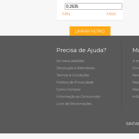
MIN
MAX
LIMPAR FILTRO
Precisa de Ajuda?
Ma
Os meus pedidos
A e
Devolução e Reembolso
Con
Termos & Condições
Rev
Política de Privacidade
Rep
Como Comprar
Rep
Informação ao Consumidor
Inf
Livro de Reclamações
SINTA