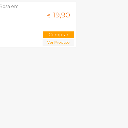
 Rosa em
19,
90
€
Ver Produto