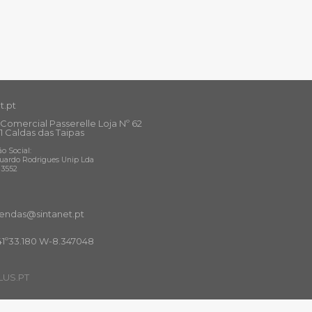
t.pt
Comercial Passerelle Loja Nº 62
1 Caldas das Taipas
o Social:
uardo Rodrigues Unip Lda
13552
ndas@sintanet
.pt
41º33.180 W-8.347048
US.PT