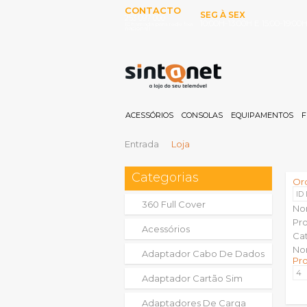
CONTACTO
SEG À SEX
253 097 000
10:00H-13:00H E 15:00-19:00
(Chamada para rede fixa
nacional)
ACESSÓRIOS
CONSOLAS
EQUIPAMENTOS
F
Entrada
Loja
Categorias
Or
ID
360 Full Cover
No
Pr
Acessórios
Ca
No
Adaptador Cabo De Dados
Pr
Adaptador Cartão Sim
Adaptadores De Carga