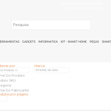
O SEU TELEMÓVEL AVARIOU?
NÓS REPARAMOS
H
ERRAMENTAS
GADGETS
INFORMATICA
IOT - SMART HOME
PEÇAS
SMART
denar por
Marca:
 Do Produto +/-
IPHONE XR MAX
me Do Produto
oduto SKU
tegoria
me Do Fabricante
odutos por página