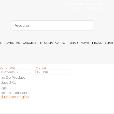
O SEU TELEMÓVEL AVARIOU?
NÓS REPARAMOS
H
ERRAMENTAS
GADGETS
INFORMATICA
IOT - SMART HOME
PEÇAS
SMART
denar por
Marca:
 Do Produto +/-
TP-LINK
me Do Produto
oduto SKU
tegoria
me Do Fabricante
odutos por página