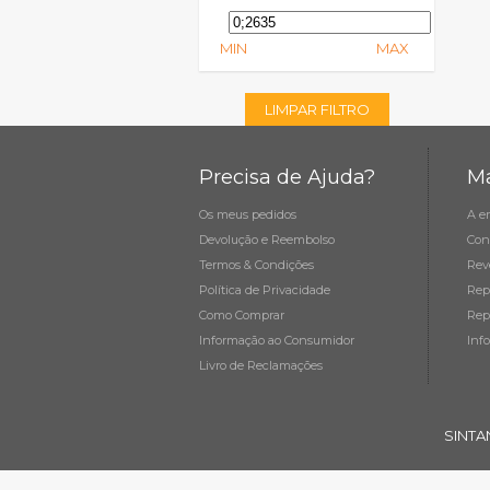
MIN
MAX
LIMPAR FILTRO
Precisa de Ajuda?
Ma
Os meus pedidos
A e
Devolução e Reembolso
Con
Termos & Condições
Rev
Política de Privacidade
Rep
Como Comprar
Rep
Informação ao Consumidor
Inf
Livro de Reclamações
SINTA