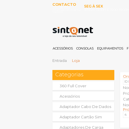
CONTACTO
SEG À SEX
253 097 000
10:00H-13:00H E 15:00-19:00
(Chamada para rede fixa
nacional)
ACESSÓRIOS
CONSOLAS
EQUIPAMENTOS
F
Entrada
Loja
Categorias
Or
ID
360 Full Cover
No
Pr
Acessórios
Ca
No
Adaptador Cabo De Dados
Pr
Adaptador Cartão Sim
Adaptadores De Carga