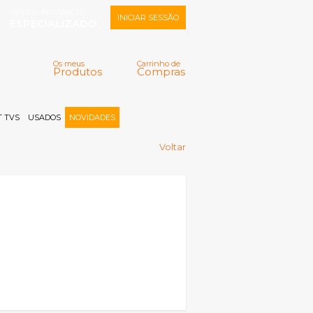
CENTRO REPARAÇÃO
INICIAR SESSÃO
ESPECIALIZADO
Os meus
Carrinho de
Produtos
Compras
Memorizar
Perdeu a senha?
Registar |
 TVS
USADOS
NOVIDADES
Voltar