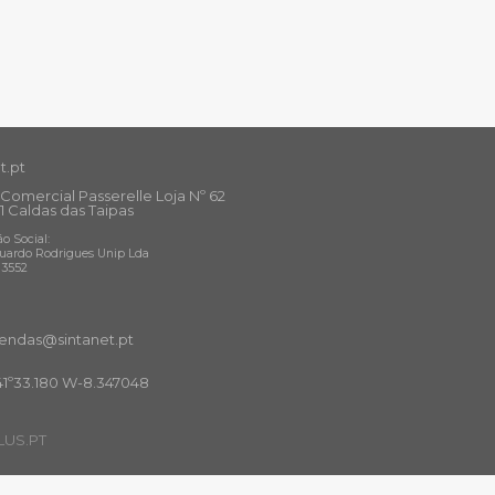
t.pt
Comercial Passerelle Loja Nº 62
1 Caldas das Taipas
o Social:
uardo Rodrigues Unip Lda
13552
ndas@sintanet
.pt
41º33.180 W-8.347048
US.PT