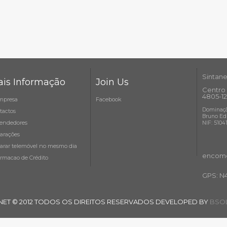
Sintane
is Informação
Join Us
Centro 
4805-12
mpresa
Facebook
Dominaçã
tactos
Bruno Ed
endedores
NIF: 5104
arações
arar telemóvel no mesmo dia
encome
ormacao de Crédito
GPS: N
NET © 2012 TODOS OS DIREITOS RESERVADOS DEVELOPED BY
BSOL