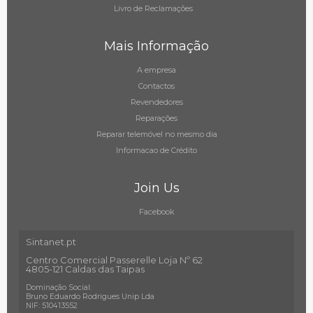
Livro de Reclamações
Mais Informação
A empresa
Contactos
Revendedores
Reparações
Reparar telemóvel no mesmo dia
Informacao de Crédito
Join Us
Facebook
Sintanet.pt
Centro Comercial Passerelle Loja Nº 62
4805-121 Caldas das Taipas
Dominação Social:
Bruno Eduardo Rodrigues Unip Lda
NIF: 510413552