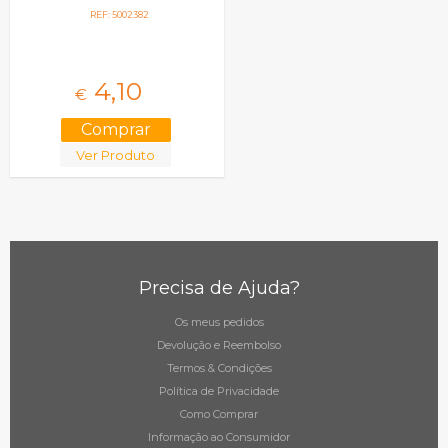
REF: 5002382
4,
10
€
Ver Produto
Precisa de Ajuda?
Os meus pedidos
Devolução e Reembolso
Termos & Condições
Política de Privacidade
Como Comprar
Informação ao Consumidor