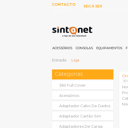
CONTACTO
SEG À SEX
253 097 000
10:00H-13:00H E 15:00-19:00
(Chamada para rede fixa
nacional)
ACESSÓRIOS
CONSOLAS
EQUIPAMENTOS
F
Entrada
Loja
Categorias
Or
ID
360 Full Cover
No
Pr
Acessórios
Ca
No
Adaptador Cabo De Dados
Adaptador Cartão Sim
Adaptadores De Carga