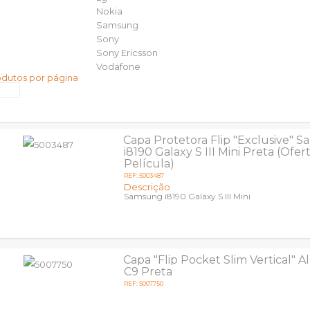
Nokia
Samsung
Sony
Sony Ericsson
Vodafone
odutos por página
Capa Protetora Flip "Exclusive" 
i8190 Galaxy S III Mini Preta (Ofer
Película)
REF: 5003487
Descrição
Samsung i8190 Galaxy S III Mini
Capa "Flip Pocket Slim Vertical" A
C9 Preta
REF: 5007750