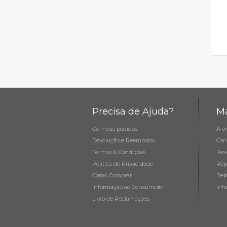
Precisa de Ajuda?
Ma
Os meus pedidos
A e
Devolução e Reembolso
Con
Termos & Condições
Rev
Política de Privacidade
Rep
Como Comprar
Rep
Informação ao Consumidor
Inf
Livro de Reclamações