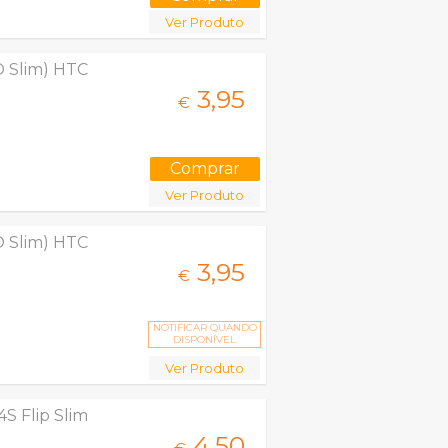
Ver Produto
O Slim) HTC
3,
95
€
Ver Produto
O Slim) HTC
3,
95
€
NOTIFICAR QUANDO
DISPONÍVEL
Ver Produto
S Flip Slim
4,
50