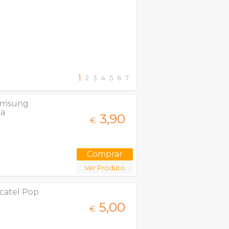
1
2
3
4
5
6
7
Samsung
ta
3,
90
€
Ver Produto
lcatel Pop
5,
00
€