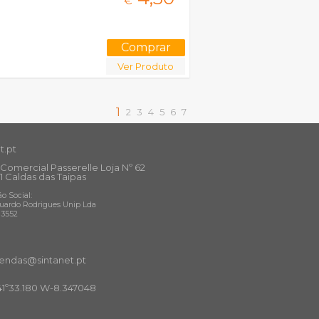
€
Ver Produto
1
2
3
4
5
6
7
t.pt
Comercial Passerelle Loja Nº 62
1 Caldas das Taipas
o Social:
uardo Rodrigues Unip Lda
13552
ndas@sintanet
.pt
41º33.180 W-8.347048