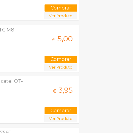
Ver Produto
HTC M8
5,
00
€
Ver Produto
Alcatel OT-
3,
95
€
Ver Produto
7560,