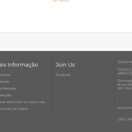
REF: 5005212
Sintane
is Informação
Join Us
Centro 
4805-12
mpresa
Facebook
Dominaçã
tactos
Bruno Ed
endedores
NIF: 5104
arações
arar telemóvel no mesmo dia
encome
ormacao de Crédito
GPS: N