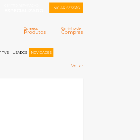
CENTRO REPARAÇÃO
INICIAR SESSÃO
ESPECIALIZADO
Os meus
Carrinho de
Produtos
Compras
Memorizar
Perdeu a senha?
Registar |
 TVS
USADOS
NOVIDADES
Voltar