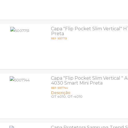
Capa "Flip Pocket Slim Vertical" 
Preta
REF: 5007751
Capa "Flip Pocket Slim Vertical " 
4030 Smart Mini Preta
REF: 5007744
Descrição
OT 4010, OT-4010
Capa Protetora Samsung Trend S