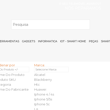
O SEU TELEMÓVEL AVARIOU?
NÓS REPARAMOS
H
ERRAMENTAS
GADGETS
INFORMATICA
IOT - SMART HOME
PEÇAS
SMART
denar por
Marca:
 Do Produto +/-
Selecione Marca
me Do Produto
Alcatel
oduto SKU
Blackberry
tegoria
Htc
me Do Fabricante
Huawei
Iphone 4 / 4s
Iphone 5/5s
Iphone 5c
Lg