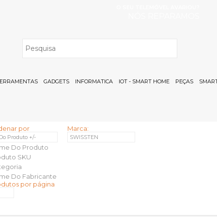
O SEU TELEMÓVEL AVARIOU?
NÓS REPARAMOS
H
ERRAMENTAS
GADGETS
INFORMATICA
IOT - SMART HOME
PEÇAS
SMART
denar por
Marca:
 Do Produto +/-
SWISSTEN
me Do Produto
oduto SKU
tegoria
me Do Fabricante
odutos por página