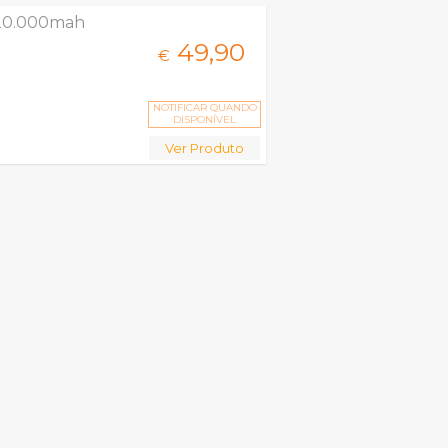
20.000mah
49,
90
€
NOTIFICAR QUANDO
DISPONÍVEL
Ver Produto