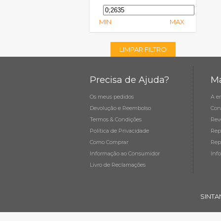
MIN
MAX
LIMPAR FILTRO
Precisa de Ajuda?
Ma
Os meus pedidos
A e
Devolução e Reembolso
Con
Termos & Condições
Rev
Política de Privacidade
Rep
Como Comprar
Rep
Informação ao Consumidor
Inf
Livro de Reclamações
SINTA