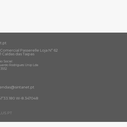
t.pt
Comercial Passerelle Loja Nº 62
1 Caldas das Taipas
o Social:
uardo Rodrigues Unip Lda
13552
ndas@sintanet
.pt
41º33.180 W-8.347048
US.PT