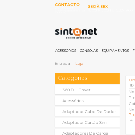
CONTACTO
SEG À SEX
253 097 000
10:00H-13:00H E 15:00-19:00
(Chamada para rede fixa
nacional)
ACESSÓRIOS
CONSOLAS
EQUIPAMENTOS
F
Entrada
Loja
Categorias
Or
ID
360 Full Cover
No
Pr
Acessórios
Ca
No
Adaptador Cabo De Dados
Pr
Adaptador Cartão Sim
Adaptadores De Carga