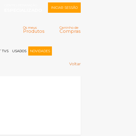
CENTRO REPARAÇÃO
INICIAR SESSÃO
ESPECIALIZADO
Os meus
Carrinho de
Produtos
Compras
Memorizar
Perdeu a senha?
Registar |
 TVS
USADOS
NOVIDADES
Voltar